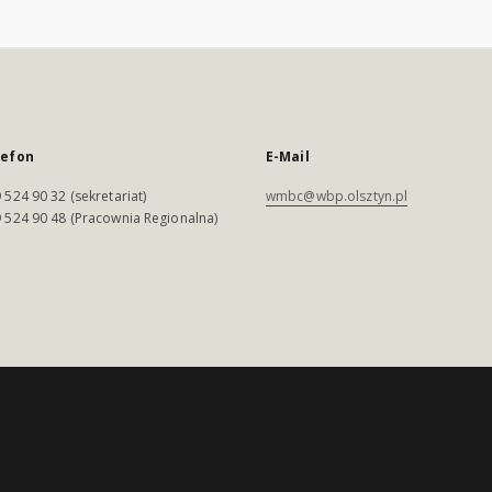
lefon
E-Mail
 524 90 32 (sekretariat)
wmbc@wbp.olsztyn.pl
 524 90 48 (Pracownia Regionalna)