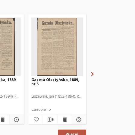
ka, 1889,
Gazeta Olsztyńska, 1889,
Gazeta Olsztyńska, 1
nr 5
nr 6
52-1894). Red.
Liszewski, Jan (1852-1894). Red.
Liszewski, Jan (1852-189
czasopismo
czasopismo
Więcej