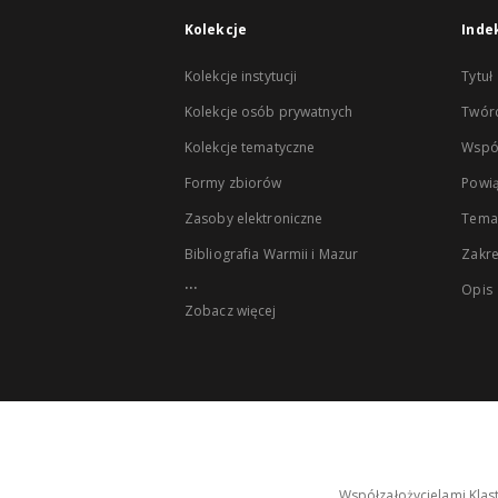
Kolekcje
Inde
Kolekcje instytucji
Tytuł
Kolekcje osób prywatnych
Twór
Kolekcje tematyczne
Wspó
Formy zbiorów
Powią
Zasoby elektroniczne
Tema
Bibliografia Warmii i Mazur
Zakr
...
Opis
Zobacz więcej
Współzałożycielami Klas