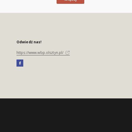
Odwiedź nas!
https://www.wbp.olsztyn.pl/