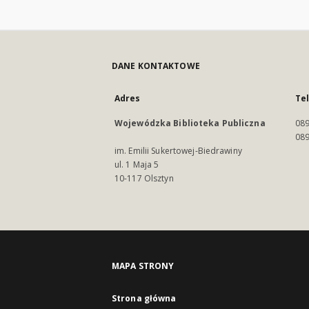
DANE KONTAKTOWE
Adres
Te
Wojewódzka Biblioteka Publiczna
089
089
im. Emilii Sukertowej-Biedrawiny
ul. 1 Maja 5
10-117 Olsztyn
MAPA STRONY
Strona główna