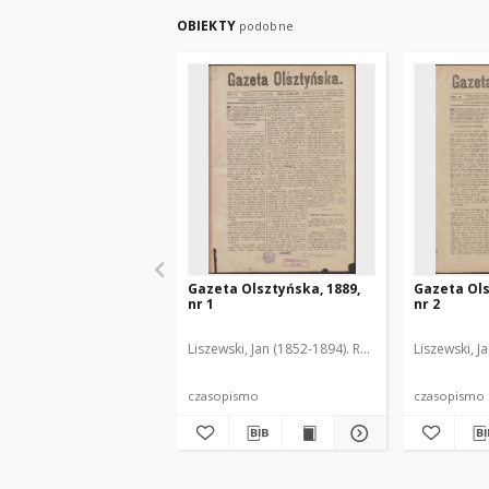
OBIEKTY
podobne
Gazeta Olsztyńska, 1889,
Gazeta Ols
nr 1
nr 2
Liszewski, Jan (1852-1894). Red.
Liszewski, J
czasopismo
czasopismo