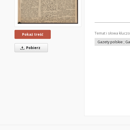
Temat i słowa klucz
Pokaż treść
Gazety polskie ; G
Pobierz