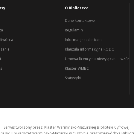
ksy
O Bibliotece
Dane kontaktowe
ca
Regulamin
łtwórca
Informacje techniczne
zanie
Klauzula informacyjna RODO
t
Umowa licencyjna niewyłączna - wzór
es
Klaster WMBC
Statystyki
Serwis tworzony przez: Klaster Warmińsko-Mazurskiej Biblioteki Cyfrowej.
tra są: Uniwersytet Warmińsko-Mazurski w Olsztynie oraz Wojewódzka Bibliote