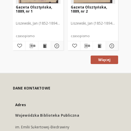
Gazeta Olsztyńska,
Gazeta Olsztyńska,
Ga
1889, nr 1
1889, nr 2
188
Liszewski, Jan (1852-1894). Red.
Liszewski, Jan (1852-1894). Red.
Lis
czasopismo
czasopismo
cz
Więcej
DANE KONTAKTOWE
Adres
Wojewódzka Biblioteka Publiczna
im. Emilii Sukertowej-Biedrawiny