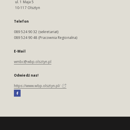
ul. 1 Maja 5
10-117 Olsztyn
Telefon
089 524 90 32 (sekretariat)
089 524 90 48 (Pracownia Regionalna)
E-Mail
wmbc@wbp.olsztyn.pl
Odwiedź nas!
https://www.wbp.olsztyn.pl/