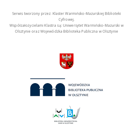
Serwis tworzony przez: Klaster Warmińsko-Mazurskiej Biblioteki
Cyfrowej.
Współzałożycielami Klastra są: Uniwersytet Warmińsko-Mazurski w
Olsztynie oraz Wojewódzka Biblioteka Publiczna w Olsztynie