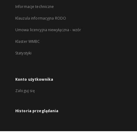
Informacje techniczne
Klauzula informacyjna RODO
Umowa licencyjna niewyłączna - wzór
Klaster WMBC
Statystyki
Konto użytkownika
Zaloguj się
Historia przeglądania