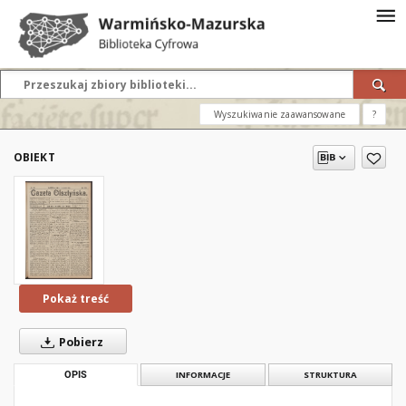
Wyszukiwanie zaawansowane
?
OBIEKT
Pokaż treść
Pobierz
OPIS
INFORMACJE
STRUKTURA