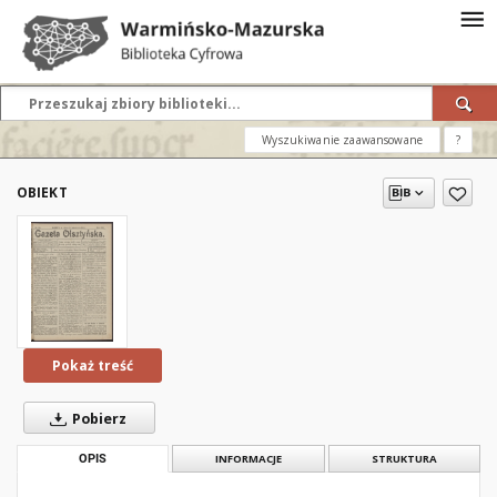
Wyszukiwanie zaawansowane
?
OBIEKT
Pokaż treść
Pobierz
OPIS
INFORMACJE
STRUKTURA