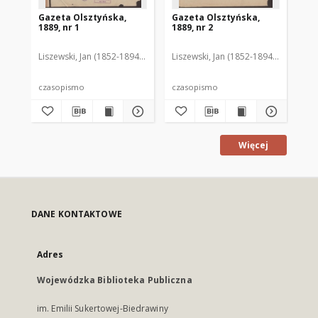
Gazeta Olsztyńska,
Gazeta Olsztyńska,
Ga
1889, nr 1
1889, nr 2
188
Liszewski, Jan (1852-1894). Red.
Liszewski, Jan (1852-1894). Red.
Lis
czasopismo
czasopismo
cz
Więcej
DANE KONTAKTOWE
Adres
Wojewódzka Biblioteka Publiczna
im. Emilii Sukertowej-Biedrawiny