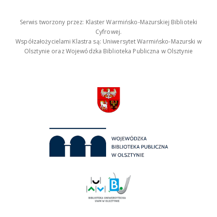
Serwis tworzony przez: Klaster Warmińsko-Mazurskiej Biblioteki
Cyfrowej.
Współzałożycielami Klastra są: Uniwersytet Warmińsko-Mazurski w
Olsztynie oraz Wojewódzka Biblioteka Publiczna w Olsztynie