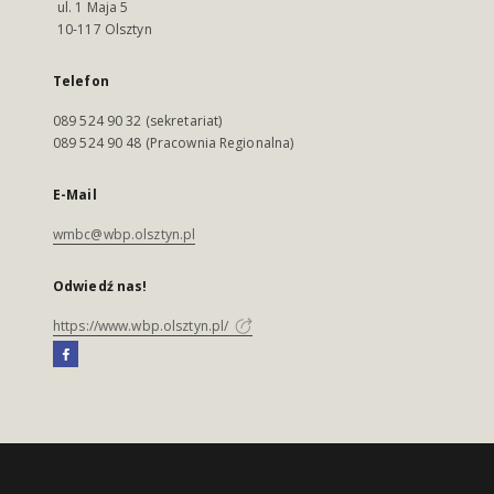
ul. 1 Maja 5
10-117 Olsztyn
Telefon
089 524 90 32 (sekretariat)
089 524 90 48 (Pracownia Regionalna)
E-Mail
wmbc@wbp.olsztyn.pl
Odwiedź nas!
https://www.wbp.olsztyn.pl/