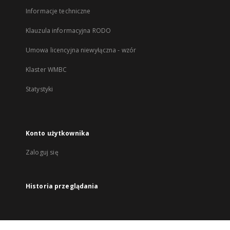
Informacje techniczne
Klauzula informacyjna RODO
Umowa licencyjna niewyłączna - wzór
Klaster WMBC
Statystyki
Konto użytkownika
Zaloguj się
Historia przeglądania