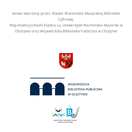
Serwis tworzony przez: Klaster Warmińsko-Mazurskiej Biblioteki
Cyfrowej.
Współzałożycielami Klastra są: Uniwersytet Warmińsko-Mazurski w
Olsztynie oraz Wojewódzka Biblioteka Publiczna w Olsztynie