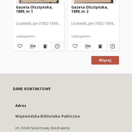
Gazeta Olsztyńska,
Gazeta Olsztyńska,
Ga
1889, nr 1
1889, nr 2
188
Liszewski, Jan (1852-1894). Red.
Liszewski, Jan (1852-1894). Red.
Lis
czasopismo
czasopismo
cz
Więcej
DANE KONTAKTOWE
Adres
Wojewódzka Biblioteka Publiczna
im. Emilii Sukertowej-Biedrawiny