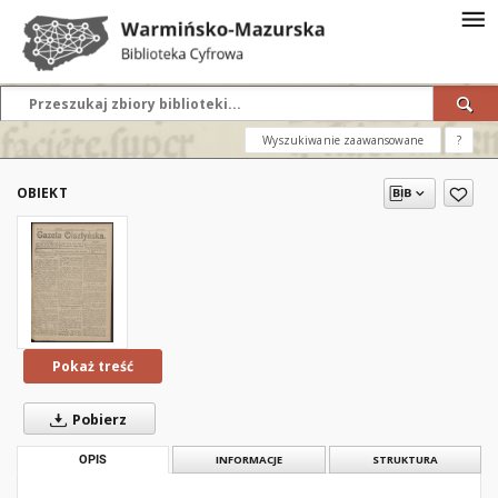
Wyszukiwanie zaawansowane
?
OBIEKT
Pokaż treść
Pobierz
OPIS
INFORMACJE
STRUKTURA