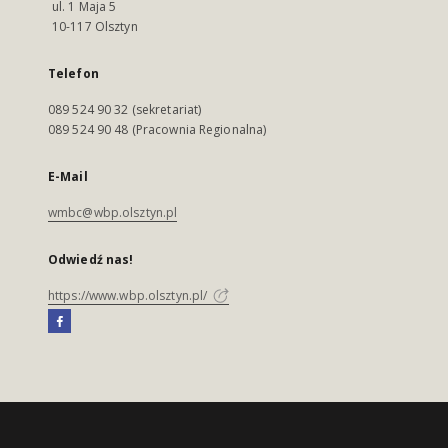
ul. 1 Maja 5
10-117 Olsztyn
Telefon
089 524 90 32 (sekretariat)
089 524 90 48 (Pracownia Regionalna)
E-Mail
wmbc@wbp.olsztyn.pl
Odwiedź nas!
https://www.wbp.olsztyn.pl/