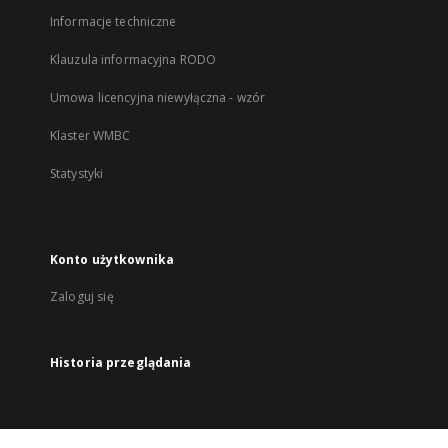
Informacje techniczne
Klauzula informacyjna RODO
Umowa licencyjna niewyłączna - wzór
Klaster WMBC
Statystyki
Konto użytkownika
Zaloguj się
Historia przeglądania