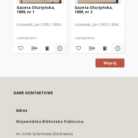
Gazeta Olsztyńska,
Gazeta Olsztyńska,
Ga
1889, nr 1
1889, nr 2
188
Liszewski, Jan (1852-1894). Red.
Liszewski, Jan (1852-1894). Red.
Lis
czasopismo
czasopismo
cz
Więcej
DANE KONTAKTOWE
Adres
Wojewódzka Biblioteka Publiczna
im. Emilii Sukertowej-Biedrawiny