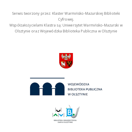
Serwis tworzony przez: Klaster Warmińsko-Mazurskiej Biblioteki
Cyfrowej.
Współzałożycielami Klastra są: Uniwersytet Warmińsko-Mazurski w
Olsztynie oraz Wojewódzka Biblioteka Publiczna w Olsztynie