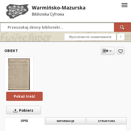
Wyszukiwanie zaawansowane
?
OBIEKT
Pokaż treść
Pobierz
OPIS
INFORMACJE
STRUKTURA