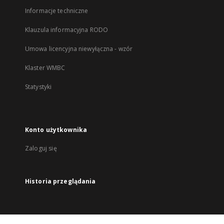
Informacje techniczne
Klauzula informacyjna RODO
Umowa licencyjna niewyłączna - wzór
Klaster WMBC
Statystyki
Konto użytkownika
Zaloguj się
Historia przeglądania