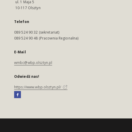
ul. 1 Maja 5
10-117 Olsztyn
Telefon
089 524 90 32 (sekretariat)
089 524 90 48 (Pracownia Regionalna)
E-Mail
wmbc@wbp.olsztyn.pl
Odwiedź nas!
https://www.wbp.olsztyn.pl/