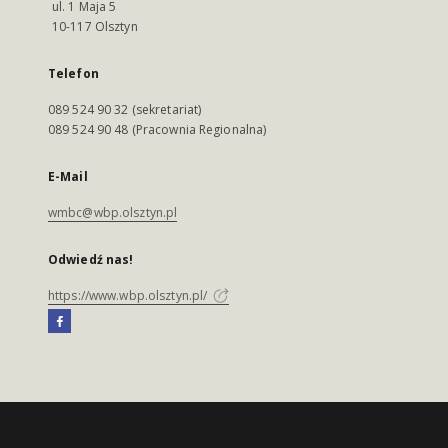
ul. 1 Maja 5
10-117 Olsztyn
Telefon
089 524 90 32 (sekretariat)
089 524 90 48 (Pracownia Regionalna)
E-Mail
wmbc@wbp.olsztyn.pl
Odwiedź nas!
https://www.wbp.olsztyn.pl/