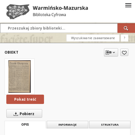
Wyszukiwanie zaawansowane
?
OBIEKT
Pokaż treść
Pobierz
OPIS
INFORMACJE
STRUKTURA