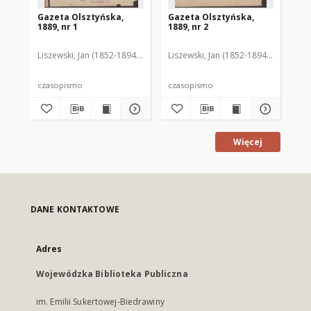
Gazeta Olsztyńska,
Gazeta Olsztyńska,
Ga
1889, nr 1
1889, nr 2
188
Liszewski, Jan (1852-1894). Red.
Liszewski, Jan (1852-1894). Red.
Lis
czasopismo
czasopismo
cz
Więcej
DANE KONTAKTOWE
Adres
Wojewódzka Biblioteka Publiczna
im. Emilii Sukertowej-Biedrawiny