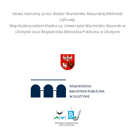
Serwis tworzony przez: Klaster Warmińsko-Mazurskiej Biblioteki
Cyfrowej.
Współzałożycielami Klastra są: Uniwersytet Warmińsko-Mazurski w
Olsztynie oraz Wojewódzka Biblioteka Publiczna w Olsztynie