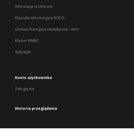
Informacje techniczne
Klauzula informacyjna RODO
Umowa licencyjna niewyłączna - wzór
Klaster WMBC
Statystyki
Konto użytkownika
Zaloguj się
Historia przeglądania