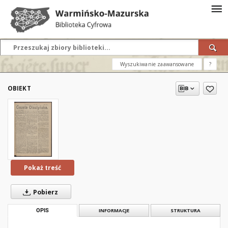
Wyszukiwanie zaawansowane
?
OBIEKT
Pokaż treść
Pobierz
OPIS
INFORMACJE
STRUKTURA