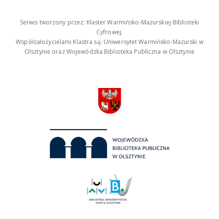
Serwis tworzony przez: Klaster Warmińsko-Mazurskiej Biblioteki
Cyfrowej.
Współzałożycielami Klastra są: Uniwersytet Warmińsko-Mazurski w
Olsztynie oraz Wojewódzka Biblioteka Publiczna w Olsztynie