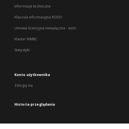
Informacje techniczne
Klauzula informacyjna RODO
Umowa licencyjna niewyłączna - wzór
Klaster WMBC
Statystyki
Konto użytkownika
Zaloguj się
Historia przeglądania