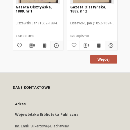
Gazeta Olsztyńska,
Gazeta Olsztyńska,
Ga
1889, nr 1
1889, nr 2
188
Liszewski, Jan (1852-1894). Red.
Liszewski, Jan (1852-1894). Red.
Lis
czasopismo
czasopismo
cz
Więcej
DANE KONTAKTOWE
Adres
Wojewódzka Biblioteka Publiczna
im. Emilii Sukertowej-Biedrawiny