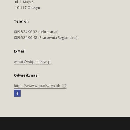
ul. 1 Maja 5
10-117 Olsztyn
Telefon
089 524 90 32 (sekretariat)
089 524 90 48 (Pracownia Regionalna)
E-Mail
wmbc@wbp.olsztyn.pl
Odwiedź nas!
https://www.wbp.olsztyn.pl/