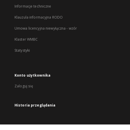
Informacje techniczne
Klauzula informacyjna RODO
Umowa licencyjna niewyłączna - wzór
Klaster WMBC
Statystyki
Konto użytkownika
Zaloguj się
Historia przeglądania