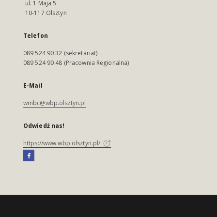
ul. 1 Maja 5
10-117 Olsztyn
Telefon
089 524 90 32 (sekretariat)
089 524 90 48 (Pracownia Regionalna)
E-Mail
wmbc@wbp.olsztyn.pl
Odwiedź nas!
https://www.wbp.olsztyn.pl/