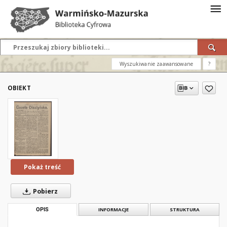
Wyszukiwanie zaawansowane
?
OBIEKT
Pokaż treść
Pobierz
OPIS
INFORMACJE
STRUKTURA