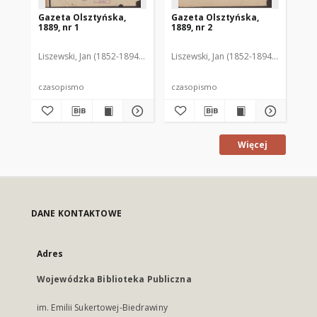
Gazeta Olsztyńska,
Gazeta Olsztyńska,
Ga
1889, nr 1
1889, nr 2
188
Liszewski, Jan (1852-1894). Red.
Liszewski, Jan (1852-1894). Red.
Lis
czasopismo
czasopismo
cz
Więcej
DANE KONTAKTOWE
Adres
Wojewódzka Biblioteka Publiczna
im. Emilii Sukertowej-Biedrawiny