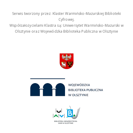
Serwis tworzony przez: Klaster Warmińsko-Mazurskiej Biblioteki
Cyfrowej.
Współzałożycielami Klastra są: Uniwersytet Warmińsko-Mazurski w
Olsztynie oraz Wojewódzka Biblioteka Publiczna w Olsztynie