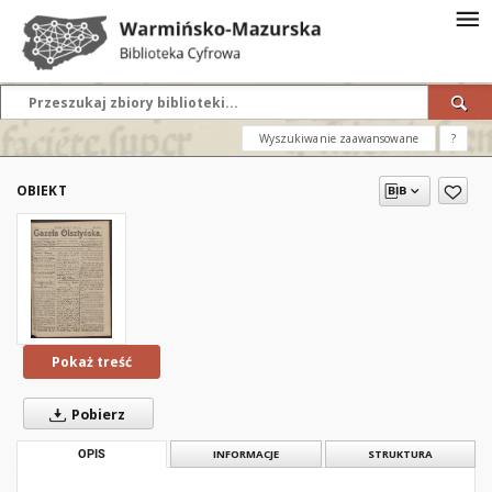
Wyszukiwanie zaawansowane
?
OBIEKT
Pokaż treść
Pobierz
OPIS
INFORMACJE
STRUKTURA