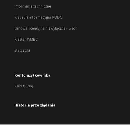
Informacje techniczne
Klauzula informacyjna RODO
Umowa licencyjna niewyłączna - wzór
Klaster WMBC
Statystyki
Konto użytkownika
Zaloguj się
Historia przeglądania