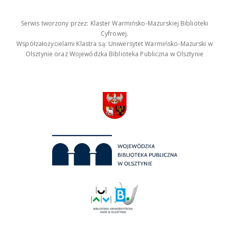
Serwis tworzony przez: Klaster Warmińsko-Mazurskiej Biblioteki
Cyfrowej.
Współzałożycielami Klastra są: Uniwersytet Warmińsko-Mazurski w
Olsztynie oraz Wojewódzka Biblioteka Publiczna w Olsztynie