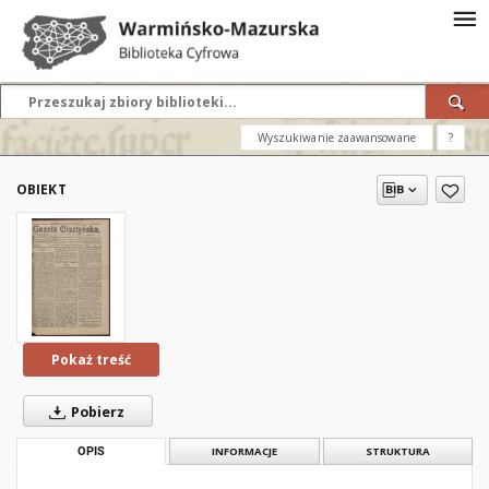
Wyszukiwanie zaawansowane
?
OBIEKT
Pokaż treść
Pobierz
OPIS
INFORMACJE
STRUKTURA