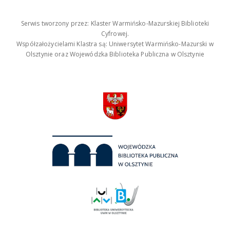
Serwis tworzony przez: Klaster Warmińsko-Mazurskiej Biblioteki
Cyfrowej.
Współzałożycielami Klastra są: Uniwersytet Warmińsko-Mazurski w
Olsztynie oraz Wojewódzka Biblioteka Publiczna w Olsztynie