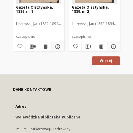
Gazeta Olsztyńska,
Gazeta Olsztyńska,
Ga
1889, nr 1
1889, nr 2
188
Liszewski, Jan (1852-1894). Red.
Liszewski, Jan (1852-1894). Red.
Lis
czasopismo
czasopismo
cz
Więcej
DANE KONTAKTOWE
Adres
Wojewódzka Biblioteka Publiczna
im. Emilii Sukertowej-Biedrawiny