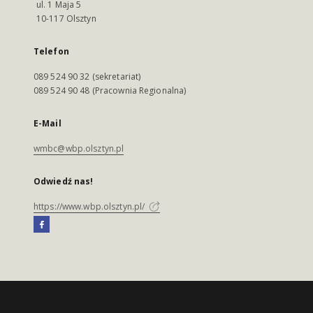
ul. 1 Maja 5
10-117 Olsztyn
Telefon
089 524 90 32 (sekretariat)
089 524 90 48 (Pracownia Regionalna)
E-Mail
wmbc@wbp.olsztyn.pl
Odwiedź nas!
https://www.wbp.olsztyn.pl/