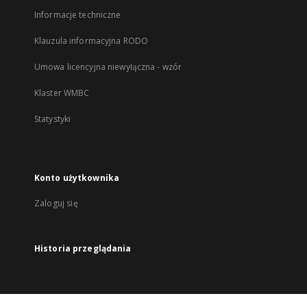
Informacje techniczne
Klauzula informacyjna RODO
Umowa licencyjna niewyłączna - wzór
Klaster WMBC
Statystyki
Konto użytkownika
Zaloguj się
Historia przeglądania