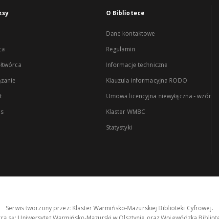
ksy
O Bibliotece
Dane kontaktowe
ca
Regulamin
łtwórca
Informacje techniczne
zanie
Klauzula informacyjna RODO
t
Umowa licencyjna niewyłączna - wzór
es
Klaster WMBC
Statystyki
Serwis tworzony przez: Klaster Warmińsko-Mazurskiej Biblioteki Cyfrowej.
tra są: Uniwersytet Warmińsko-Mazurski w Olsztynie oraz Wojewódzka Bibliote