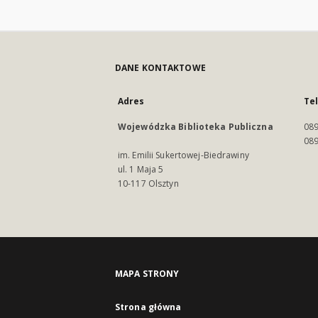
DANE KONTAKTOWE
Adres
Te
Wojewódzka Biblioteka Publiczna
089
089
im. Emilii Sukertowej-Biedrawiny
ul. 1 Maja 5
10-117 Olsztyn
MAPA STRONY
Strona główna