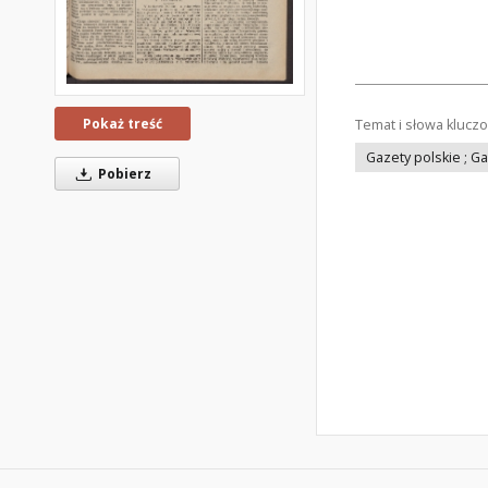
Pokaż treść
Temat i słowa klucz
Gazety polskie ; G
Pobierz