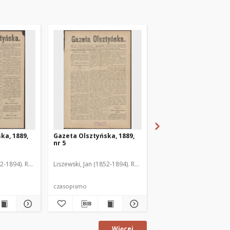
ka, 1889,
Gazeta Olsztyńska, 1889,
Gazeta Olsztyńska, 1
nr 5
nr 6
52-1894). Red.
Liszewski, Jan (1852-1894). Red.
Liszewski, Jan (1852-189
czasopismo
czasopismo
Więcej