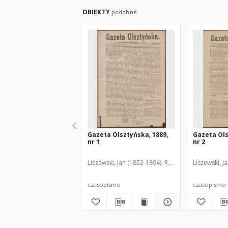
OBIEKTY
podobne
Gazeta Olsztyńska, 1889,
Gazeta Ols
nr 1
nr 2
Liszewski, Jan (1852-1894). Red.
Liszewski, J
czasopismo
czasopismo