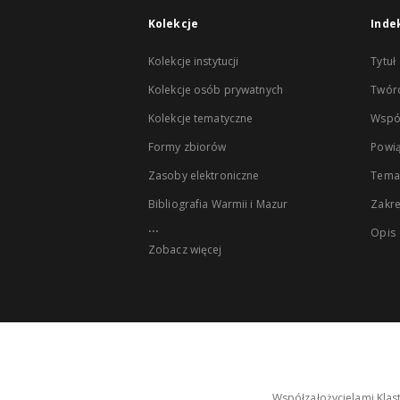
Kolekcje
Inde
Kolekcje instytucji
Tytuł
Kolekcje osób prywatnych
Twór
Kolekcje tematyczne
Wspó
Formy zbiorów
Powią
Zasoby elektroniczne
Tema
Bibliografia Warmii i Mazur
Zakr
...
Opis
Zobacz więcej
Współzałożycielami Klas