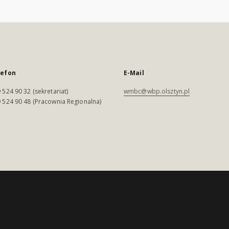
lefon
E-Mail
 524 90 32 (sekretariat)
wmbc@wbp.olsztyn.pl
 524 90 48 (Pracownia Regionalna)