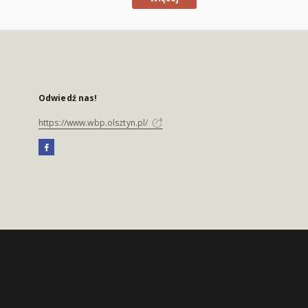
Odwiedź nas!
https://www.wbp.olsztyn.pl/