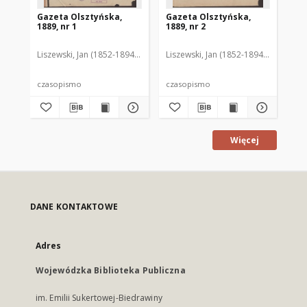
Gazeta Olsztyńska,
Gazeta Olsztyńska,
Ga
1889, nr 1
1889, nr 2
188
Liszewski, Jan (1852-1894). Red.
Liszewski, Jan (1852-1894). Red.
Lis
czasopismo
czasopismo
cz
Więcej
DANE KONTAKTOWE
Adres
Wojewódzka Biblioteka Publiczna
im. Emilii Sukertowej-Biedrawiny