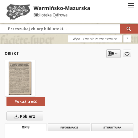
Wyszukiwanie zaawansowane
?
OBIEKT
Pokaż treść
Pobierz
OPIS
INFORMACJE
STRUKTURA