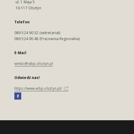
ul. 1 Maja 5
10-117 Olsztyn
Telefon
089 524 90 32 (sekretariat)
089 524 90 48 (Pracownia Regionalna)
E-Mail
wmbc@wbp.olsztyn.pl
Odwiedź nas!
https://www.wbp.olsztyn.pl/