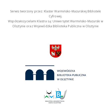
Serwis tworzony przez: Klaster Warmińsko-Mazurskiej Biblioteki
Cyfrowej.
Współzałożycielami Klastra są: Uniwersytet Warmińsko-Mazurski w
Olsztynie oraz Wojewódzka Biblioteka Publiczna w Olsztynie