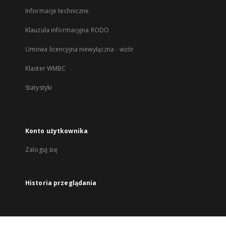
Informacje techniczne
Klauzula informacyjna RODO
Umowa licencyjna niewyłączna - wzór
Klaster WMBC
Statystyki
Konto użytkownika
Zaloguj się
Historia przeglądania