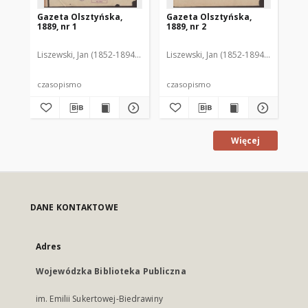
Gazeta Olsztyńska,
Gazeta Olsztyńska,
Ga
1889, nr 1
1889, nr 2
188
Liszewski, Jan (1852-1894). Red.
Liszewski, Jan (1852-1894). Red.
Lis
czasopismo
czasopismo
cz
Więcej
DANE KONTAKTOWE
Adres
Wojewódzka Biblioteka Publiczna
im. Emilii Sukertowej-Biedrawiny