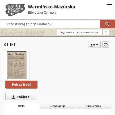
Wyszukiwanie zaawansowane
?
OBIEKT
Pokaż treść
Pobierz
OPIS
INFORMACJE
STRUKTURA