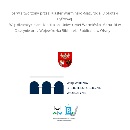
Serwis tworzony przez: Klaster Warmińsko-Mazurskiej Biblioteki
Cyfrowej.
Współzałożycielami Klastra są: Uniwersytet Warmińsko-Mazurski w
Olsztynie oraz Wojewódzka Biblioteka Publiczna w Olsztynie