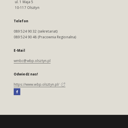
ul. 1 Maja 5
10-117 Olsztyn
Telefon
089 524 90 32 (sekretariat)
089 524 90 48 (Pracownia Regionalna)
E-Mail
wmbc@wbp.olsztyn.pl
Odwiedź nas!
https://www.wbp.olsztyn.pl/