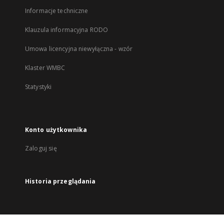
Informacje techniczne
Klauzula informacyjna RODO
Umowa licencyjna niewyłączna - wzór
Klaster WMBC
Statystyki
Konto użytkownika
Zaloguj się
Historia przeglądania