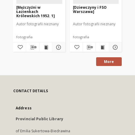
[Mężczyźni w
[Dziewczyny i FSO
[N
Łazienkach
Warszawa]
Mr
Królewskich 1952. 1]
Autor fotografii nieznany
Autor fotografii nieznany
Aut
fotografia
fotografia
fot
More
CONTACT DETAILS
Address
Provincial Public Library
of Emilia Sukertowa-Biedrawina