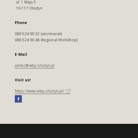
ul. 1 Maja 5
10-117 Olsztyn
Phone
089 524 90 32 (secretariat)
089 524 90 48 (Regional Workshop)
E-Mail
wmbc@wbp.olsztyn.pl
Visit us!
https://www.wbp.olsztyn.pl/