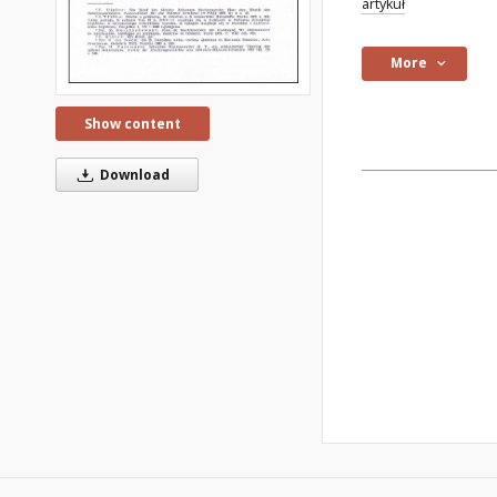
artykuł
More
Show content
Download