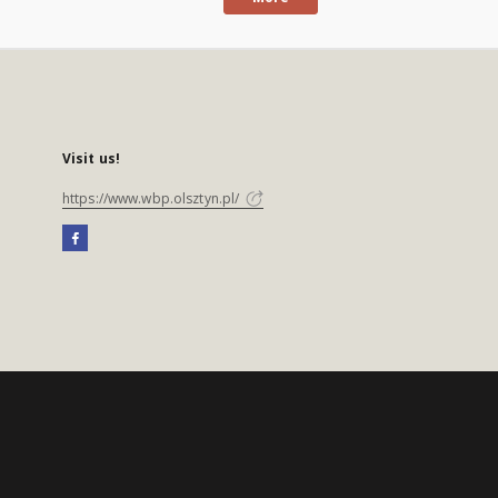
Visit us!
https://www.wbp.olsztyn.pl/