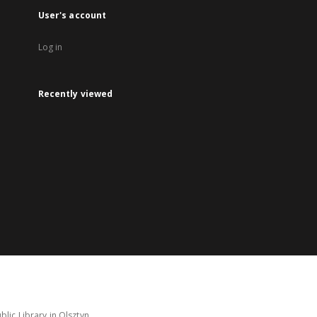
User's account
Log in
Recently viewed
lic Library in Olsztyn.