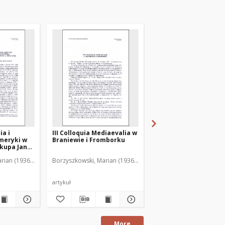
ia i
III Colloquia Mediaevalia w
Wystawa "Gietrzwałd
meryki w
Braniewie i Fromborku
1877-1977"
skupa Jana
ęgozbioru
rian (1936-2001)
Borzyszkowski, Marian (1936-2001)
Borzyszkowski, Marian 
chownego
agi na
tawy
artykuł
artykuł
More