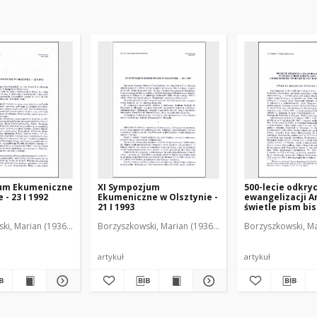
um Ekumeniczne
XI Sympozjum
500-lecie odkryc
 - 23 I 1992
Ekumeniczne w Olsztynie -
ewangelizacji A
21 I 1993
świetle pism bi
Dantyszka i ksi
ki, Marian (1936-2001)
Borzyszkowski, Marian (1936-2001)
Borzyszkowski, Ma
Seminarium Du
w Olsztynie : uw
marginesie wys
bibliotecznej
artykuł
artykuł