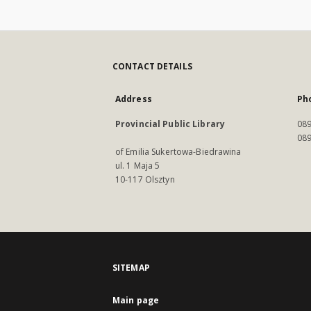
CONTACT DETAILS
Address
Ph
Provincial Public Library
089
089
of Emilia Sukertowa-Biedrawina
ul. 1 Maja 5
10-117 Olsztyn
SITEMAP
Main page