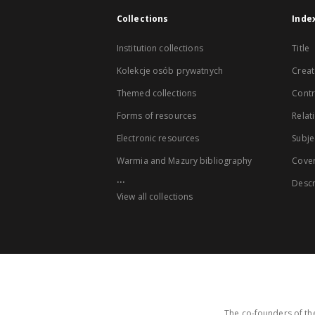
Collections
Inde
Institution collections
Title
Kolekcje osób prywatnych
Creat
Themed collections
Contr
Forms of resources
Relat
Electronic resources
Subje
Warmia and Mazury bibliography
Cove
...
Descr
View all collections
The co-founders of the