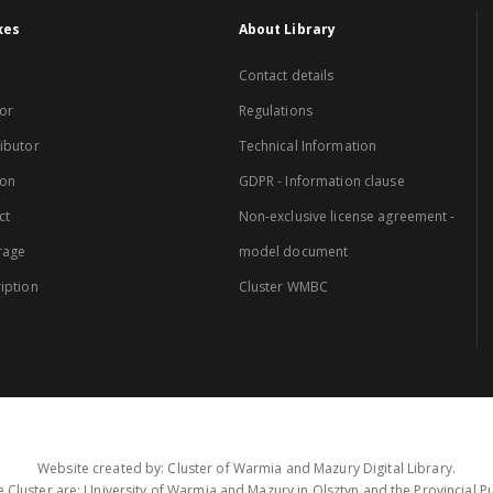
xes
About Library
Contact details
or
Regulations
ibutor
Technical Information
ion
GDPR - Information clause
ct
Non-exclusive license agreement -
rage
model document
iption
Cluster WMBC
Website created by: Cluster of Warmia and Mazury Digital Library.
 Cluster are: University of Warmia and Mazury in Olsztyn and the Provincial Pub