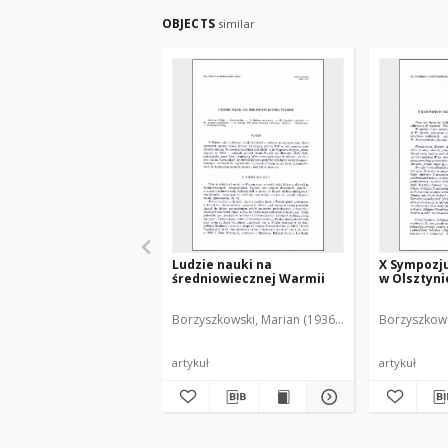
OBJECTS
similar
Ludzie nauki na
X Sympozj
średniowiecznej Warmii
w Olsztynie
Borzyszkowski, Marian (1936-2001)
Borzyszkows
artykuł
artykuł