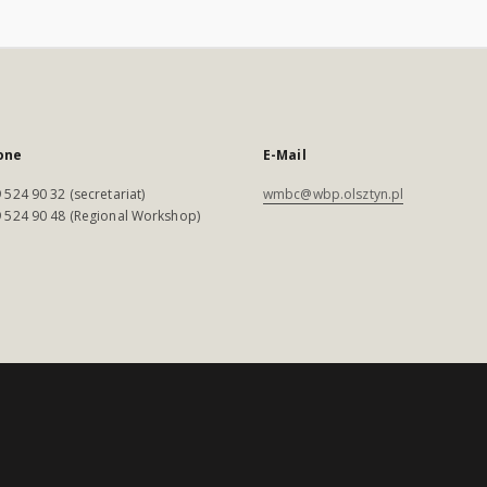
one
E-Mail
 524 90 32 (secretariat)
wmbc@wbp.olsztyn.pl
 524 90 48 (Regional Workshop)