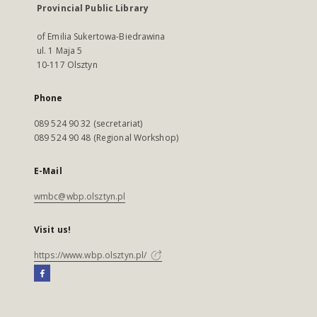
Provincial Public Library
of Emilia Sukertowa-Biedrawina
ul. 1 Maja 5
10-117 Olsztyn
Phone
089 524 90 32 (secretariat)
089 524 90 48 (Regional Workshop)
E-Mail
wmbc@wbp.olsztyn.pl
Visit us!
https://www.wbp.olsztyn.pl/