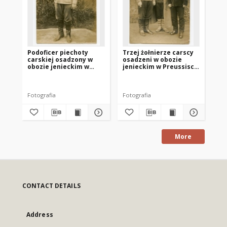
Podoficer piechoty
Trzej żołnierze carscy
Wł
carskiej osadzony w
osadzeni w obozie
po
obozie jenieckim w
jenieckim w Preussisch
ca
Preussisch Holland
Holland (Pasłęk)
Pr
(Pasłęk)
(P
Fotografia
Fotografia
Fot
More
CONTACT DETAILS
Address