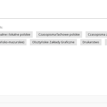
ds:
lne i lokalne polskie
Czasopisma fachowe polskie
Czasopisma z
mińsko-mazurskie)
Olsztyńskie Zakłady Graficzne
Drukarstwo