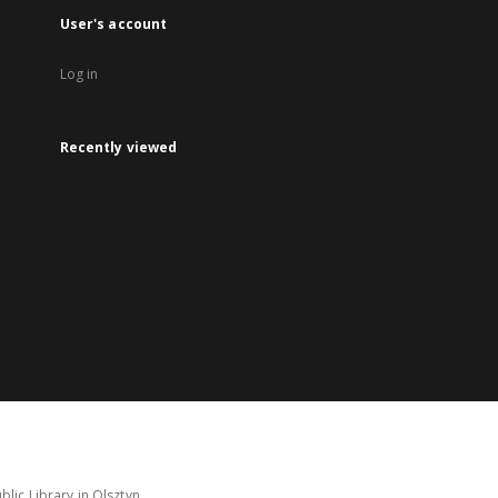
User's account
Log in
Recently viewed
lic Library in Olsztyn.