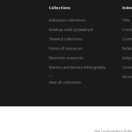
Collections
Inde
Institution collections
Title
Kolekcje osób prywatnych
Creat
Themed collections
Contr
Forms of resources
Relat
Electronic resources
Subje
Warmia and Mazury bibliography
Cove
...
Descr
View all collections
The co-founders of the