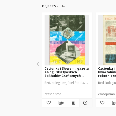
OBJECTS
similar
Czcionką i Słowem : gazeta
Czcionką i
załogi Olsztyńskich
kwartalni
Zakładów Graficznych,
robotnicze
1990 (R. 16), nr 65
Zakładów G
Red. kolegium
Józef Patoła. Oprac.
Red. kolegi
Seweryna 
Olsztynie, 1
czasopismo
czasopismo