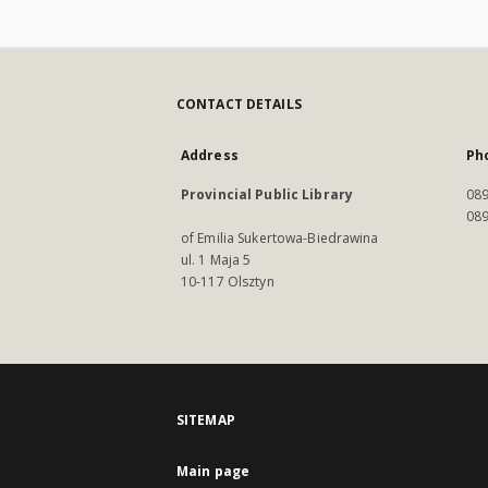
CONTACT DETAILS
Address
Ph
Provincial Public Library
089
089
of Emilia Sukertowa-Biedrawina
ul. 1 Maja 5
10-117 Olsztyn
SITEMAP
Main page