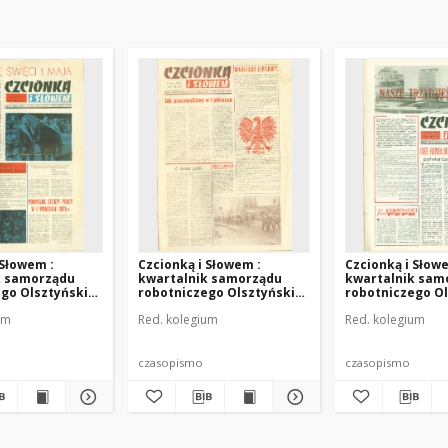
 Słowem :
Czcionką i Słowem :
Czcionką i Słow
k samorządu
kwartalnik samorządu
kwartalnik sam
go Olsztyńskich
robotniczego Olsztyńskich
robotniczego O
raficznych im.
Zakładów Graficznych im.
Zakładów Grafic
um
Red. kolegium
Red. kolegium
Pieniężnego w
Seweryna Pieniężnego w
Seweryna Pieni
975 (R. 5), nr 16
Olsztynie, 1975 (R. 5), nr 17
Olsztynie, 1975 (
czasopismo
czasopismo