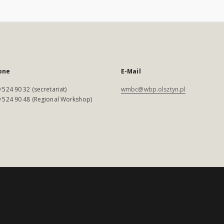
one
E-Mail
 524 90 32 (secretariat)
wmbc@wbp.olsztyn.pl
 524 90 48 (Regional Workshop)