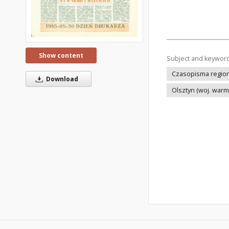
Show content
Subject and keywor
Czasopisma regiona
Download
Olsztyn (woj. war