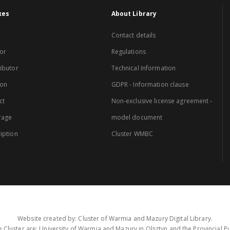
xes
About Library
Contact details
or
Regulations
ibutor
Technical Information
ion
GDPR - Information clause
ct
Non-exclusive license agreement -
rage
model document
iption
Cluster WMBC
Website created by: Cluster of Warmia and Mazury Digital Library.
 Cluster are: University of Warmia and Mazury in Olsztyn and the Provincial Pub