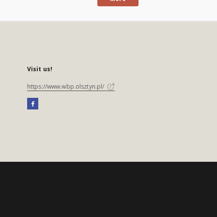
Visit us!
https://www.wbp.olsztyn.pl/