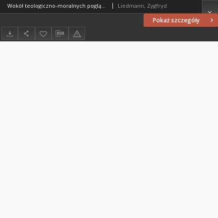
Wokół teologiczno-moralnych poglądów Jürgena Moltmanna
Liedmann, Zygfryd
Pokaż szczegóły