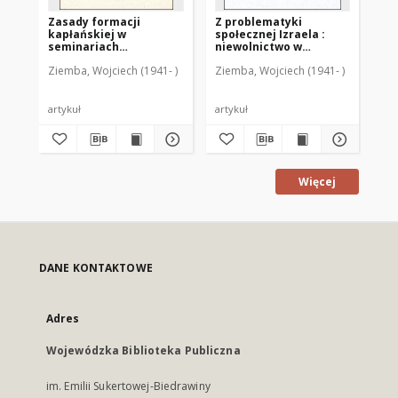
Zasady formacji
Z problematyki
Au
kapłańskiej w
społecznej Izraela :
czę
seminariach
niewolnictwo w
ch
duchownych w XX-leciu
czasach
ad
Ziemba, Wojciech (1941- )
Ziemba, Wojciech (1941- )
Zie
posoborowym
przedkrólewskich w
du
świetle Kodeksu
Przymierza (Wj 20, 22-
23,13) : (materiały)
artykuł
artykuł
art
Więcej
DANE KONTAKTOWE
Adres
Wojewódzka Biblioteka Publiczna
im. Emilii Sukertowej-Biedrawiny