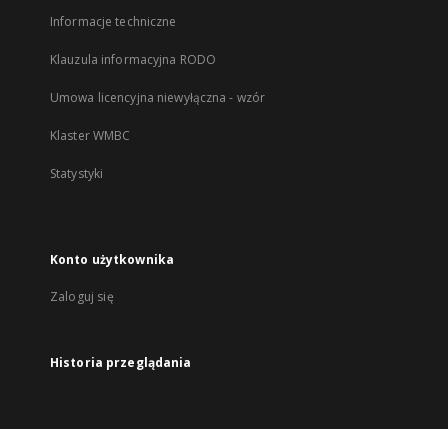
Informacje techniczne
Klauzula informacyjna RODO
Umowa licencyjna niewyłączna - wzór
Klaster WMBC
Statystyki
Konto użytkownika
Zaloguj się
Historia przeglądania