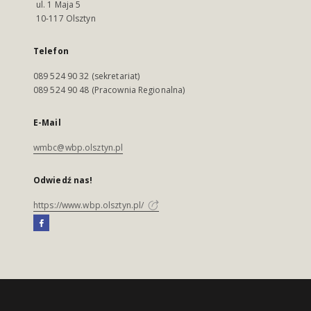
ul. 1 Maja 5
10-117 Olsztyn
Telefon
089 524 90 32 (sekretariat)
089 524 90 48 (Pracownia Regionalna)
E-Mail
wmbc@wbp.olsztyn.pl
Odwiedź nas!
https://www.wbp.olsztyn.pl/