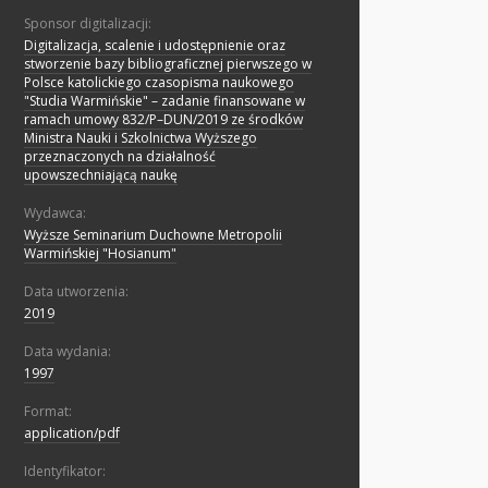
Sponsor digitalizacji:
Digitalizacja, scalenie i udostępnienie oraz
stworzenie bazy bibliograficznej pierwszego w
Polsce katolickiego czasopisma naukowego
"Studia Warmińskie" – zadanie finansowane w
ramach umowy 832/P–DUN/2019 ze środków
Ministra Nauki i Szkolnictwa Wyższego
przeznaczonych na działalność
upowszechniającą naukę
Wydawca:
Wyższe Seminarium Duchowne Metropolii
Warmińskiej "Hosianum"
Data utworzenia:
2019
Data wydania:
1997
Format:
application/pdf
Identyfikator: