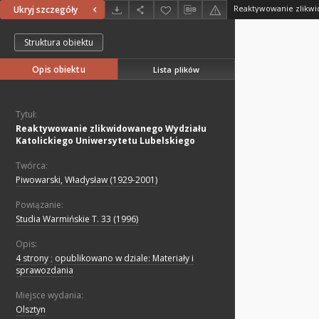
Ukryj szczegóły
Struktura obiektu
Opis obiektu
Lista plików
Tytuł:
Reaktywowanie zlikwidowanego Wydziału
Katolickiego Uniwersytetu Lubelskiego
Twórca:
Piwowarski, Władysław (1929-2001)
Powiązanie:
Studia Warmińskie T. 33 (1996)
Opis:
4 strony
;
opublikowano w dziale: Materiały i
sprawozdania
Miejsce wydania:
Olsztyn