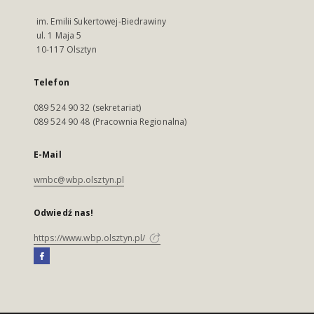
im. Emilii Sukertowej-Biedrawiny
ul. 1 Maja 5
10-117 Olsztyn
Telefon
089 524 90 32 (sekretariat)
089 524 90 48 (Pracownia Regionalna)
E-Mail
wmbc@wbp.olsztyn.pl
Odwiedź nas!
https://www.wbp.olsztyn.pl/