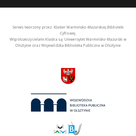
Serwis tworzony przez: Klaster Warmińsko-Mazurskiej Biblioteki
Cyfrowej.
Współzałożycielami Klastra są: Uniwersytet Warmińsko-Mazurski w
Olsztynie oraz Wojewódzka Biblioteka Publiczna w Olsztynie