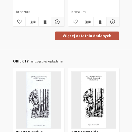
broszura
broszura
bro
Więcej ostatnio dodanych
OBIEKTY
najczęściej oglądane