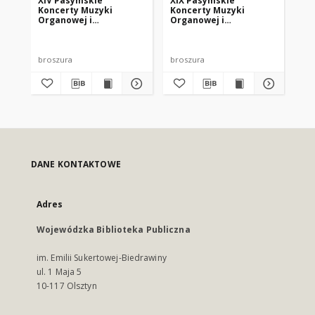
XIV Pasymskie
XIX Pasymskie
XV
Koncerty Muzyki
Koncerty Muzyki
Ko
Organowej i
Organowej i
Or
Kameralnej
Kameralnej
Ka
broszura
broszura
bro
DANE KONTAKTOWE
Adres
Wojewódzka Biblioteka Publiczna
im. Emilii Sukertowej-Biedrawiny
ul. 1 Maja 5
10-117 Olsztyn