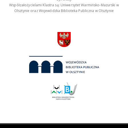
Współzałożycielami Klastra są: Uniwersytet Warmińsko-Mazurski w
Olsztynie oraz Wojewódzka Biblioteka Publiczna w Olsztynie