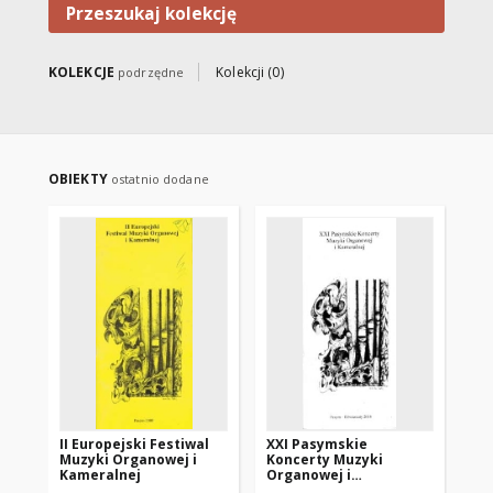
Przeszukaj kolekcję
KOLEKCJE
Kolekcji (0)
podrzędne
OBIEKTY
ostatnio dodane
II Europejski Festiwal
XXI Pasymskie
XI
Muzyki Organowej i
Koncerty Muzyki
Ko
Kameralnej
Organowej i
Or
Kameralnej
Ka