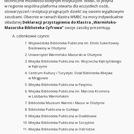
techniczne możliwości kolejnym instytucjom. WMBC to jedyna
w regionie wspólna platforma otwarta dla wszystkich osób,
stowarzyszeń i instytucji pragnących dzielić się swoimi wyjątkowymi
zasobami. Obecnie w ramach klastra WMBC na mocy indywidualnie
składanej
Deklaracji przystąpienia do Klastra „Warmińsko-
Mazurska Biblioteka Cyfrowa”
swoje zasoby prezentują:
członkowie czynni:
Wojewódzka Biblioteka Publiczna im. Emilii Sukertowej-
Biedrawiny w Olsztynie
Uniwersytet Warmińsko-Mazurski w Olsztynie
Miejska Biblioteka Publiczna im. Wojciecha Kętrzyńskiego
w Kętrzynie
Centrum Kultury i Turystyki. Dział Biblioteka Miejska
w Mrągowie
Miejska Biblioteka Publiczna w Pasymiu
Miejska Biblioteka Publiczna im. Marcina Kromera
w Lidzbarku Warmińskim
Biblioteka Muzeum Warmii i Mazur w Olsztynie
Biblioteka Publiczna w Gołdapi
Miejska Biblioteka Publiczna w Działdowie
Miejska Biblioteka Publiczna w Szczytnie
Miejska Biblioteka Publiczna w Ostródzie