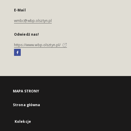
E-Mail
wmbc@wbp.olsztyn.pl
Odwiedź nas!
https://www.wbp.olsztyn.pl/
MAPA STRONY
Strona główna
Kolekcje