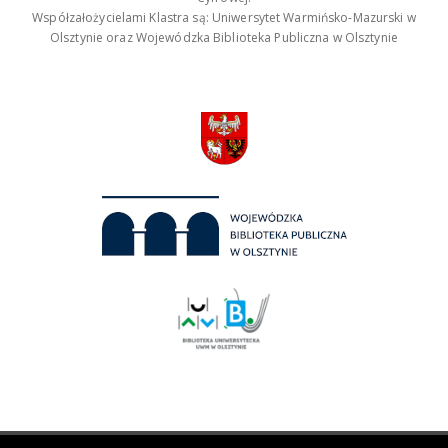
Współzałożycielami Klastra są: Uniwersytet Warmińsko-Mazurski w
Olsztynie oraz Wojewódzka Biblioteka Publiczna w Olsztynie