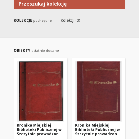
Przeszukaj kolekcję
KOLEKCJE
Kolekcji (0)
podrzędne
OBIEKTY
ostatnio dodane
Kronika Miejskiej
Kronika Miejskiej
Kr
Biblioteki Publicznej w
Biblioteki Publicznej w
Bib
Szczytnie prowadzona
Szczytnie prowadzona
Sz
w latach 2015-2016
w latach 2014-2015
w 