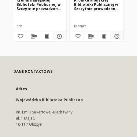
Kronika Miejskiej
Kronika Miejskiej
Kr
Biblioteki Publicznej w
Biblioteki Publicznej w
Bib
Szczytnie prowadzona
Szczytnie prowadzona
Sz
w latach 2005-2009
w latach 2014-2015
w 
pdf
kronika
pdf
DANE KONTAKTOWE
Adres
Wojewódzka Biblioteka Publiczna
im. Emilii Sukertowej-Biedrawiny
ul. 1 Maja 5
10-117 Olsztyn