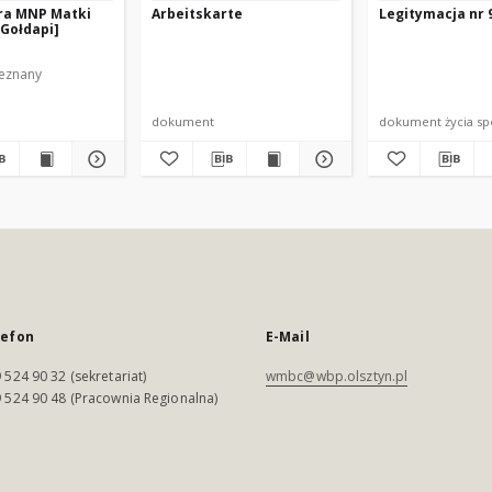
ra MNP Matki
Arbeitskarte
Legitymacja nr 
 Gołdapi]
ieznany
dokument
dokument życia s
lefon
E-Mail
 524 90 32 (sekretariat)
wmbc@wbp.olsztyn.pl
 524 90 48 (Pracownia Regionalna)