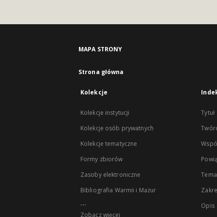
MAPA STRONY
Strona główna
Kolekcje
Inde
Kolekcje instytucji
Tytuł
Kolekcje osób prywatnych
Twór
Kolekcje tematyczne
Wspó
Formy zbiorów
Powią
Zasoby elektroniczne
Tema
Bibliografia Warmii i Mazur
Zakr
...
Opis
Zobacz więcej