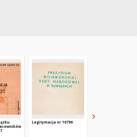
iązku
Legitymacja nr 10796
Legitymacja nr 791-7
acowników
37