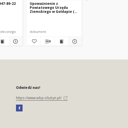
947-89-22
Upoważnienie z
Legitymacja nr 791-7
Powiatowego Urzędu
Ziemskiego w Gołdapie (18
września 1946 r.)
połecznego
dokument
dokument życia społecz
Odwiedź nas!
https://www.wbp.olsztyn.pl/