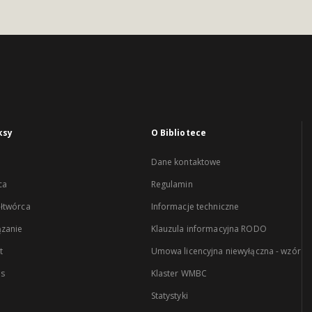
ksy
O Bibliotece
Dane kontaktowe
ca
Regulamin
łtwórca
Informacje techniczne
zanie
Klauzula informacyjna RODO
t
Umowa licencyjna niewyłączna - wzór
es
Klaster WMBC
Statystyki