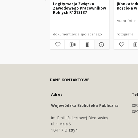
Legitymacja Związku
[Konkated
Zawodowego Pracowników
Kościoła w
Rolnych R1213137
Autor fot. n
dokument życia społecznego
fotografia
DANE KONTAKTOWE
Adres
Te
Wojewódzka Biblioteka Publiczna
089
089
im. Emilii Sukertowej-Biedrawiny
ul. 1 Maja 5
10-117 Olsztyn