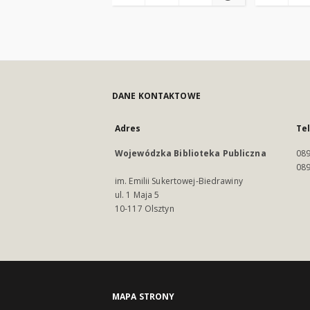
DANE KONTAKTOWE
Adres
Te
Wojewódzka Biblioteka Publiczna
089
089
im. Emilii Sukertowej-Biedrawiny
ul. 1 Maja 5
10-117 Olsztyn
MAPA STRONY