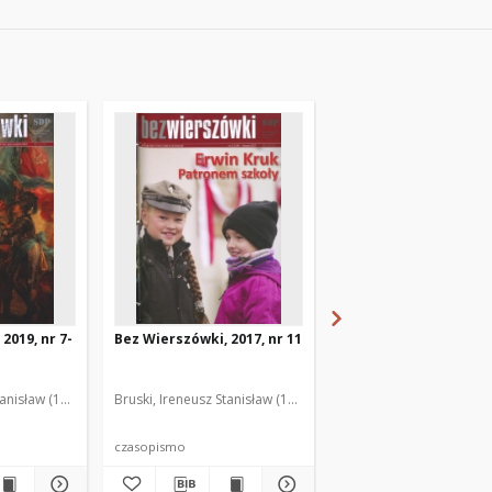
2019, nr 7-
Bez Wierszówki, 2017, nr 11
Bez Wierszówki, 2020,
2
anisław (1961- ). Red.
Bruski, Ireneusz Stanisław (1961- ). Red.
Bruski, Ireneusz Stanisła
czasopismo
czasopismo