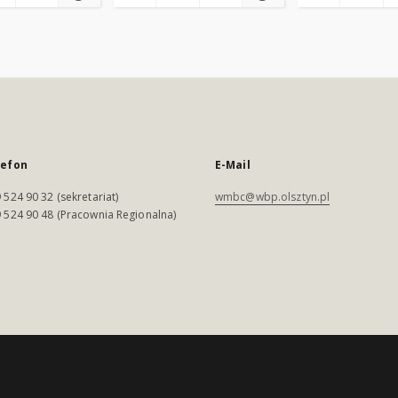
lefon
E-Mail
 524 90 32 (sekretariat)
wmbc@wbp.olsztyn.pl
 524 90 48 (Pracownia Regionalna)