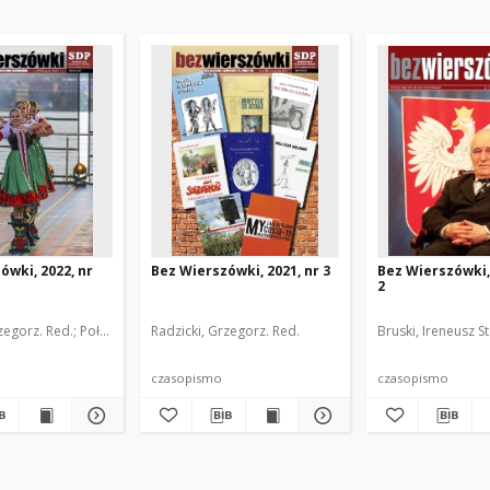
ówki, 2022, nr
Bez Wierszówki, 2021, nr 3
Bez Wierszówki, 
2
(Red.)
zegorz. Red.
Pantak, Jerzy Jakub (1945- ). Red.
Połoniewicz, Zbigniew. (Red.)
Radzicki, Grzegorz. Red.
Piszczako, Zbigniew. Red.
Pantak, Jerzy Jakub (1945- ). Red.
Bruski, Ireneusz St
Kossakowski,
Pis
czasopismo
czasopismo