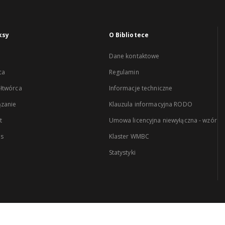
ksy
O Bibliotece
Dane kontaktowe
ca
Regulamin
łtwórca
Informacje techniczne
zanie
Klauzula informacyjna RODO
t
Umowa licencyjna niewyłączna - wzór
es
Klaster WMBC
Statystyki