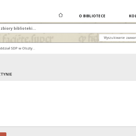
O BIBLIOTECE
KOL
Wyszukiwanie zaawa
Warmińsko-Mazurski Oddział SDP w Olsztynie
ZTYNIE