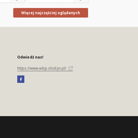
Więcej najczęściej oglądanych
Odwiedź nas!
https://www.wbp.olsztyn.pl/