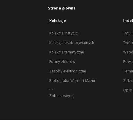
Strona główna
Kolekcje
Inde
Kolekcje instytucji
Tytuł
Kolekcje osób prywatnych
Twór
Kolekcje tematyczne
Wspó
Formy zbiorów
Powią
Zasoby elektroniczne
Tema
Bibliografia Warmii i Mazur
Zakr
...
Opis
Zobacz więcej