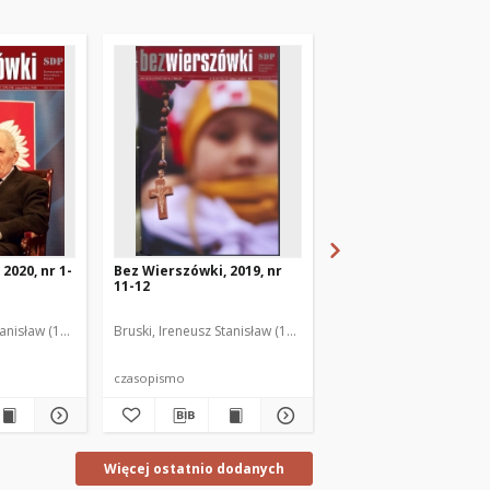
2020, nr 1-
Bez Wierszówki, 2019, nr
Bez Wierszówki, 2019,
11-12
10
anisław (1961- ). Red.
 Mateusz. Red.
zczako, Zbigniew. Red.
Chromy, Wojciech. Red.
Bruski, Ireneusz Stanisław (1961- ). Red.
Kossakowski, Mateusz. Red.
Ciesielski, Wojciech. Red.
Chromy, Wojciech. Red.
Bruski, Ireneusz Stanisła
Cieślak, Andrz
Ci
czasopismo
czasopismo
Więcej ostatnio dodanych