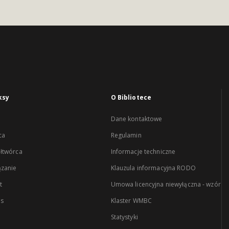
ksy
O Bibliotece
Dane kontaktowe
ca
Regulamin
łtwórca
Informacje techniczne
zanie
Klauzula informacyjna RODO
t
Umowa licencyjna niewyłączna - wzór
es
Klaster WMBC
Statystyki