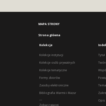
MAPA STRONY
Strona główna
Kolekcje
Inde
Kolekcje instytucji
Tytuł
Kolekcje osób prywatnych
Twór
Kolekcje tematyczne
Wspó
Formy zbiorów
Powią
Zasoby elektroniczne
Tema
Bibliografia Warmii i Mazur
Zakr
...
Opis
Zobacz więcej