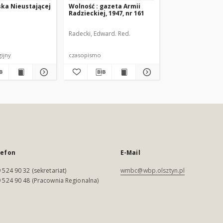
ka Nieustającej
Wolność : gazeta Armii
Radzieckiej, 1947, nr 161
Radecki, Edward. Red.
gijny
czasopismo
lefon
E-Mail
 524 90 32 (sekretariat)
wmbc@wbp.olsztyn.pl
 524 90 48 (Pracownia Regionalna)