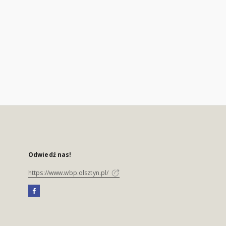
Odwiedź nas!
https://www.wbp.olsztyn.pl/