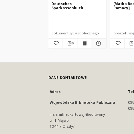
Deutsches
[Matka Bos
Sparkassenbuch
Pomocy]
dokument życia społecznego
obrazek reli
DANE KONTAKTOWE
Adres
Te
Wojewódzka Biblioteka Publiczna
089
089
im. Emilii Sukertowej-Biedrawiny
ul. 1 Maja 5
10-117 Olsztyn