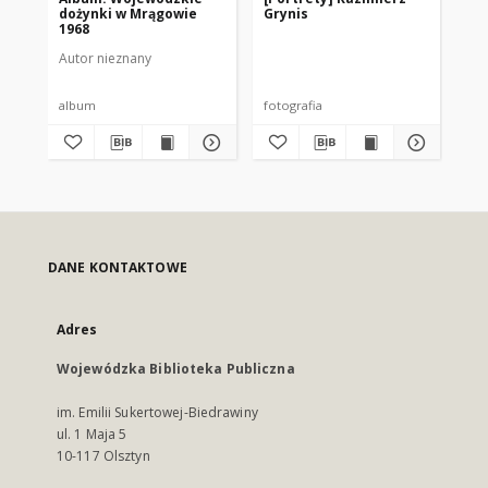
dożynki w Mrągowie
Grynis
Ka
1968
Ko
19
Autor nieznany
album
fotografia
do
DANE KONTAKTOWE
Adres
Wojewódzka Biblioteka Publiczna
im. Emilii Sukertowej-Biedrawiny
ul. 1 Maja 5
10-117 Olsztyn