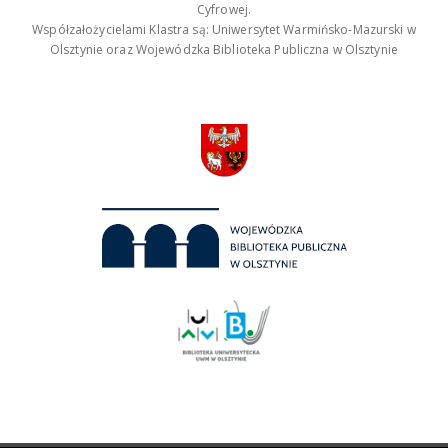
Cyfrowej.
Współzałożycielami Klastra są: Uniwersytet Warmińsko-Mazurski w
Olsztynie oraz Wojewódzka Biblioteka Publiczna w Olsztynie