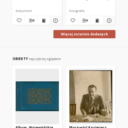
dokument
fotografia
fot
Więcej ostatnio dodanych
OBIEKTY
najczęściej oglądane
Album. Wojewódzkie
[Portrety] Kazimierz
[M