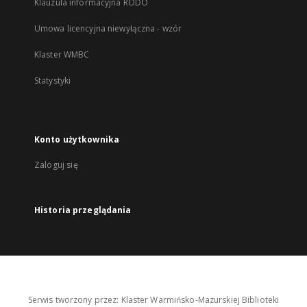
Klauzula informacyjna RODO
Umowa licencyjna niewyłączna - wzór
Klaster WMBC
Statystyki
Konto użytkownika
Zaloguj się
Historia przeglądania
Serwis tworzony przez: Klaster Warmińsko-Mazurskiej Biblioteki