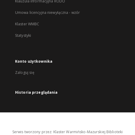
Klauzula informacyjna RODO
Umowa licencyjna niewyłączna - wzór
Klaster WMBC
Statystyki
Konto użytkownika
Zaloguj się
Historia przeglądania
Serwis tworzony przez: Klaster Warmińsko-Mazurskiej Biblioteki