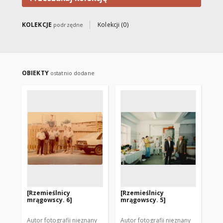
KOLEKCJE
Kolekcji (0)
podrzędne
OBIEKTY
ostatnio dodane
[Rzemieślnicy
[Rzemieślnicy
[R
mrągowscy. 6]
mrągowscy. 5]
mr
Autor fotografii nieznany
Autor fotografii nieznany
Aut