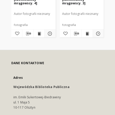
mrągowscy. 4]
mrągowscy. 3]
mr
Autor fotografii nieznany
Autor fotografii nieznany
Aut
fotografia
fotografia
fot
DANE KONTAKTOWE
Adres
Wojewódzka Biblioteka Publiczna
im. Emilii Sukertowej-Biedrawiny
ul. 1 Maja 5
10-117 Olsztyn