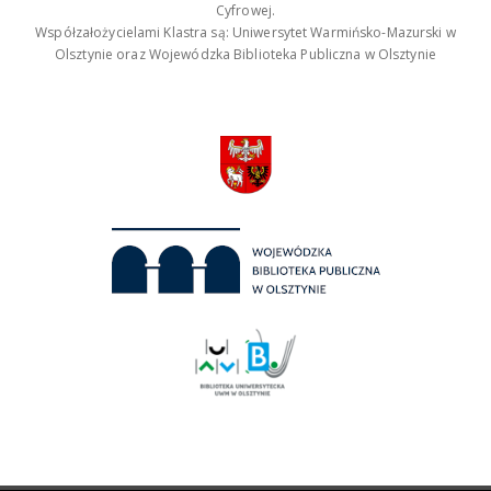
Cyfrowej.
Współzałożycielami Klastra są: Uniwersytet Warmińsko-Mazurski w
Olsztynie oraz Wojewódzka Biblioteka Publiczna w Olsztynie