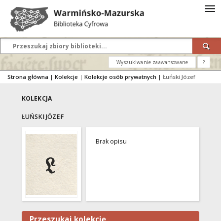
Wyszukiwanie zaawansowane
?
Strona główna
|
Kolekcje
|
Kolekcje osób prywatnych
|
Łuński Józef
KOLEKCJA
ŁUŃSKI JÓZEF
Brak opisu
Przeszukaj kolekcję