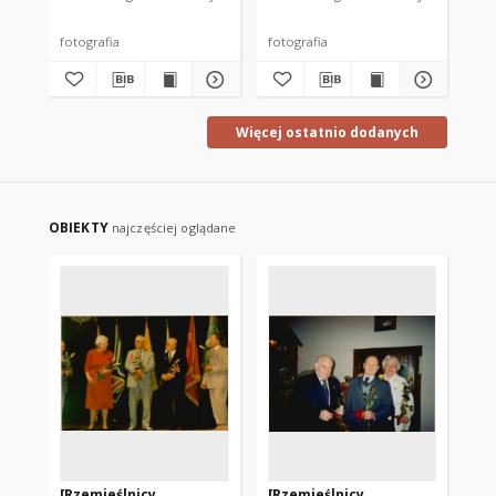
fotografia
fotografia
fot
Więcej ostatnio dodanych
OBIEKTY
najczęściej oglądane
[Rzemieślnicy
[Rzemieślnicy
[R