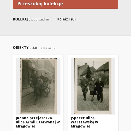
Przeszukaj kolekcję
KOLEKCJE
Kolekcji (0)
podrzędne
OBIEKTY
ostatnio dodane
[Konna przejażdżka
[Spacer ulicą
ulicą Armii Czerwonej w
Warszawską w
Mrągowie]
Mrągowie]