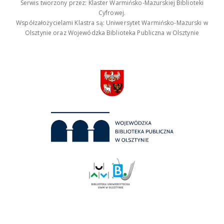
Serwis tworzony przez: Klaster Warmińsko-Mazurskiej Biblioteki
Cyfrowej.
Współzałożycielami Klastra są: Uniwersytet Warmińsko-Mazurski w
Olsztynie oraz Wojewódzka Biblioteka Publiczna w Olsztynie