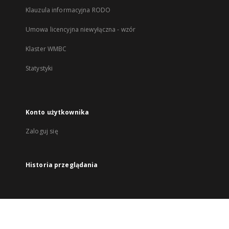
Klauzula informacyjna RODO
Umowa licencyjna niewyłączna - wzór
Klaster WMBC
Statystyki
Konto użytkownika
Zaloguj się
Historia przeglądania