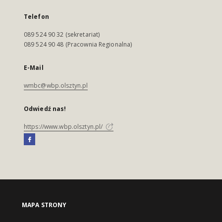
Telefon
089 524 90 32 (sekretariat)
089 524 90 48 (Pracownia Regionalna)
E-Mail
wmbc@wbp.olsztyn.pl
Odwiedź nas!
https://www.wbp.olsztyn.pl/
MAPA STRONY