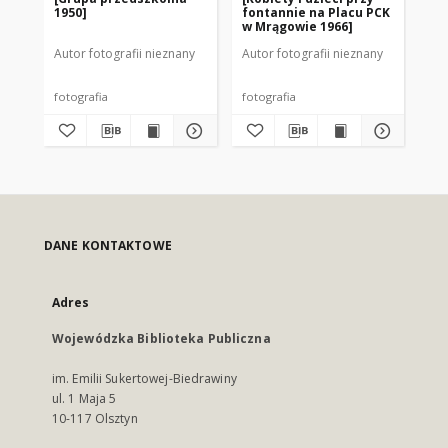
1950]
fontannie na Placu PCK
pi
w Mrągowie 1966]
Mr
Autor fotografii nieznany
Autor fotografii nieznany
Aut
fotografia
fotografia
fot
DANE KONTAKTOWE
Adres
Wojewódzka Biblioteka Publiczna
im. Emilii Sukertowej-Biedrawiny
ul. 1 Maja 5
10-117 Olsztyn