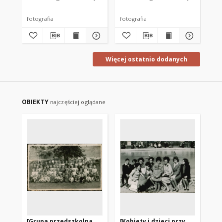
fotografia
fotografia
fot
Więcej ostatnio dodanych
OBIEKTY
najczęściej oglądane
[Grupa przedszkolna
[Kobiety i dzieci przy
Po