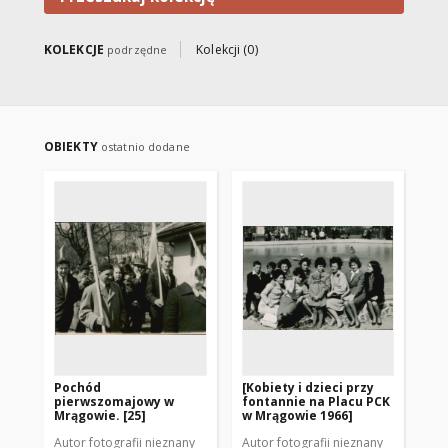
KOLEKCJE
Kolekcji (0)
podrzędne
OBIEKTY
ostatnio dodane
Pochód
[Kobiety i dzieci przy
[G
pierwszomajowy w
fontannie na Placu PCK
19
Mrągowie. [25]
w Mrągowie 1966]
Autor fotografii nieznany
Autor fotografii nieznany
Aut