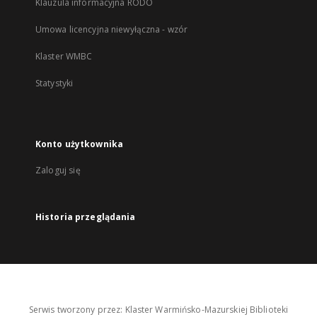
Klauzula informacyjna RODO
Umowa licencyjna niewyłączna - wzór
Klaster WMBC
Statystyki
Konto użytkownika
Zaloguj się
Historia przeglądania
Serwis tworzony przez: Klaster Warmińsko-Mazurskiej Biblioteki