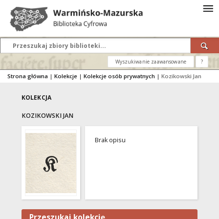
Wyszukiwanie zaawansowane
?
Strona główna
|
Kolekcje
|
Kolekcje osób prywatnych
|
Kozikowski Jan
KOLEKCJA
KOZIKOWSKI JAN
Brak opisu
Przeszukaj kolekcję