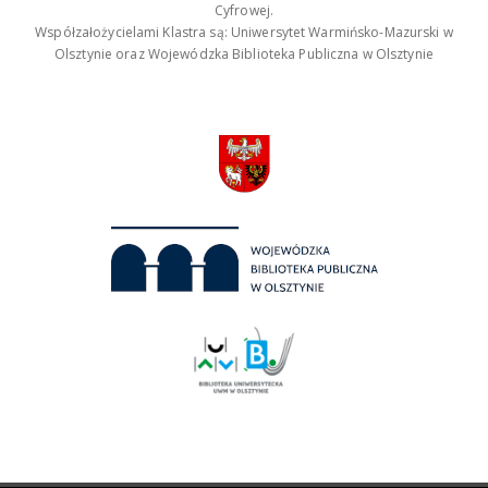
Cyfrowej.
Współzałożycielami Klastra są: Uniwersytet Warmińsko-Mazurski w
Olsztynie oraz Wojewódzka Biblioteka Publiczna w Olsztynie