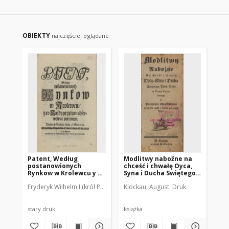
każdy[m] Rozdziałem
[...] y Regestr [...]
OBIEKTY
najczęściej oglądane
Patent, Według
Modlitwy nabožne na
Pr
postanowionych
chceść i chwałę Oyca,
Pr
Rynkow w Krolewcu y co
Syna i Ducha Swiętego,
Po
Każdy przytym
Pana Boga w Troycy
Xi
Fryderyk Wilhelm I (król Prus ; 1688-1740).
Klockau, August. Druk
Reusner, Johann Friedrich (
Col
obserwować powinien.
Swiętey iedynego, a
ws
Datum w Berlinie, dnia
pobožnym
na
26. Maja 1734.
chrześcianom w
Wa
wszelkim czasie i
Ko
stary druk
książka
sta
rożnych potrzebach
Wi
służące
Pa