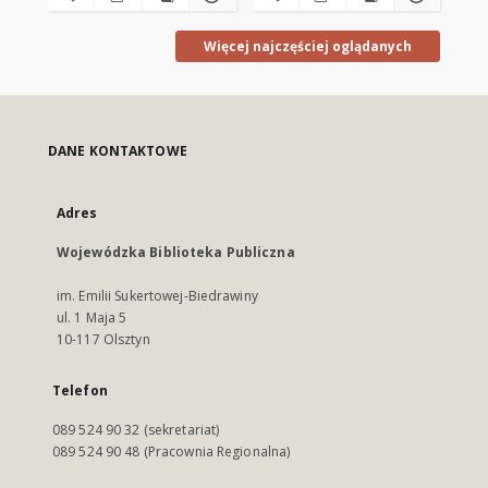
os
uch
An
Więcej najczęściej oglądanych
17
co
DANE KONTAKTOWE
Adres
Wojewódzka Biblioteka Publiczna
im. Emilii Sukertowej-Biedrawiny
ul. 1 Maja 5
10-117 Olsztyn
Telefon
089 524 90 32 (sekretariat)
089 524 90 48 (Pracownia Regionalna)