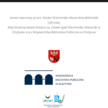
Serwis tworzony przez: Klaster Warmińsko-Mazurskiej Biblioteki
Cyfrowej.
Współzałożycielami Klastra są: Uniwersytet Warmińsko-Mazurski w
Olsztynie oraz Wojewódzka Biblioteka Publiczna w Olsztynie