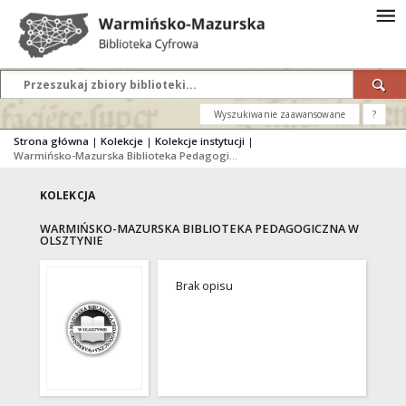
Wyszukiwanie zaawansowane
?
Strona główna
|
Kolekcje
|
Kolekcje instytucji
|
Warmińsko-Mazurska Biblioteka Pedagogiczna w Olsztynie
KOLEKCJA
WARMIŃSKO-MAZURSKA BIBLIOTEKA PEDAGOGICZNA W
OLSZTYNIE
Brak opisu