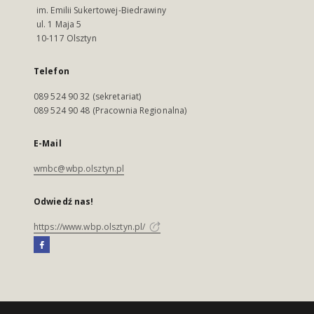
im. Emilii Sukertowej-Biedrawiny
ul. 1 Maja 5
10-117 Olsztyn
Telefon
089 524 90 32 (sekretariat)
089 524 90 48 (Pracownia Regionalna)
E-Mail
wmbc@wbp.olsztyn.pl
Odwiedź nas!
https://www.wbp.olsztyn.pl/