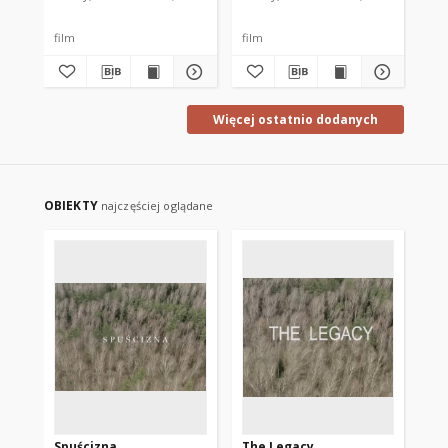
film
film
fil
Więcej ostatnio dodanych
OBIEKTY
najczęściej oglądane
Spuścizna
The Legacy
Żu