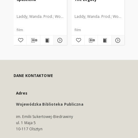
Laddy, Wanda. Prod.
Wojnach, Andrzej. Scen.
Laddy, Wanda. Prod.
Błaszczok, Adam. Scen
Wojnach, Andrz
Lad
film
film
fil
DANE KONTAKTOWE
Adres
Wojewódzka Biblioteka Publiczna
im. Emilii Sukertowej-Biedrawiny
ul. 1 Maja 5
10-117 Olsztyn