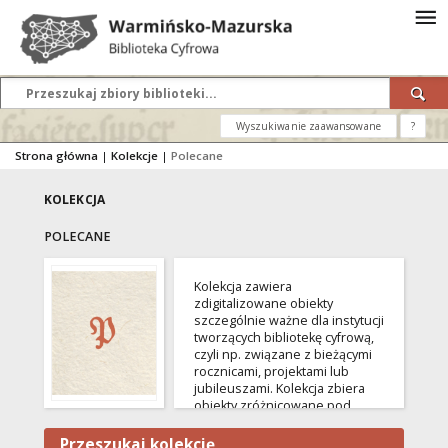
Wyszukiwanie zaawansowane
?
Strona główna
|
Kolekcje
|
Polecane
KOLEKCJA
POLECANE
Kolekcja zawiera
zdigitalizowane obiekty
szczególnie ważne dla instytucji
tworzących bibliotekę cyfrową,
czyli np. związane z bieżącymi
rocznicami, projektami lub
jubileuszami. Kolekcja zbiera
obiekty zróżnicowane pod
względem formy, czyli tak
czasopisma, jak i książki,
Przeszukaj kolekcję