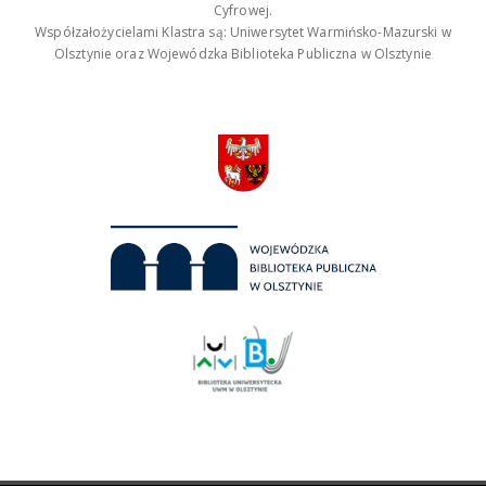
Cyfrowej.
Współzałożycielami Klastra są: Uniwersytet Warmińsko-Mazurski w
Olsztynie oraz Wojewódzka Biblioteka Publiczna w Olsztynie