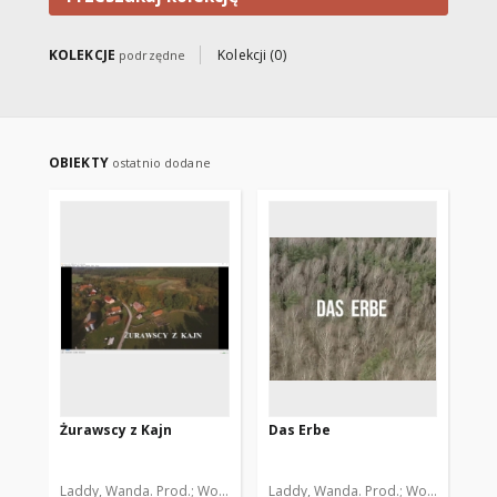
ikonografię, dokumenty życia
społecznego oraz wystawy
wirtualne. Większość obiektów
KOLEKCJE
Kolekcji (0)
podrzędne
w kolekcji ma charakter
regionalny.
OBIEKTY
ostatnio dodane
Żurawscy z Kajn
Das Erbe
Th
Laddy, Wanda. Prod.
Wojnach, Andrzej. Scen.
Laddy, Wanda. Prod.
Błaszczok, Adam. Reż.
Wojnach, Andrz
Lad