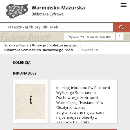
Wyszukiwanie zaawansowane
?
Strona główna
|
Kolekcje
|
Kolekcje instytucji
|
Biblioteka Seminarium Duchownego "Hosianum" w Olsztynie
|
Inkunabuły
KOLEKCJA
INKUNABUŁY
Kolekcję inkunabułów Biblioteki
Wyższego Seminarium
Duchownego Metropolii
Warmińskiej "Hosianum" w
Olsztynie tworzą
zdigitalizowane najstarsze i
najcenniejsze obiekty z
zasobów biblioteki.