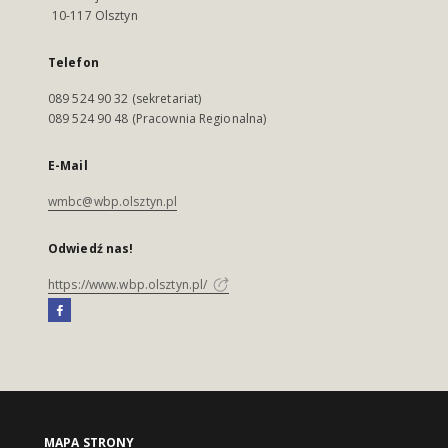
10-117 Olsztyn
Telefon
089 524 90 32 (sekretariat)
089 524 90 48 (Pracownia Regionalna)
E-Mail
wmbc@wbp.olsztyn.pl
Odwiedź nas!
https://www.wbp.olsztyn.pl/
MAPA STRONY