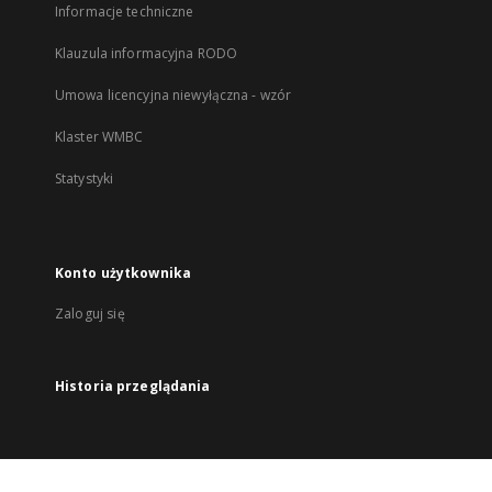
Informacje techniczne
Klauzula informacyjna RODO
Umowa licencyjna niewyłączna - wzór
Klaster WMBC
Statystyki
Konto użytkownika
Zaloguj się
Historia przeglądania