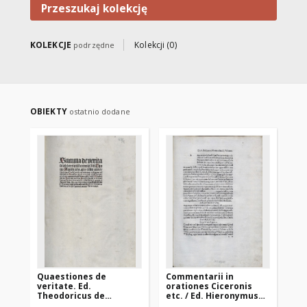
Przeszukaj kolekcję
KOLEKCJE
Kolekcji (0)
podrzędne
OBIEKTY
ostatnio dodane
Quaestiones de
Commentarii in
Pr
veritate. Ed.
orationes Ciceronis
(Π
Theodoricus de
etc. / Ed. Hieronymus
Tra
Susteren
Squarzaficus
Ari