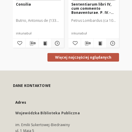
Consilia
Sententiarum libri IV,
Di
cum commento
qu
Bonaventurae. P. IV.-
Tabula Ioannis
Butrio, Antonius de (1338-1408)
Petrus Lombardus (ca 1095-1160)
Pet
B
Beckenhaub
inkunabuł
inkunabuł
ink
Więcej najczęściej oglądanych
DANE KONTAKTOWE
Adres
Wojewódzka Biblioteka Publiczna
im. Emilii Sukertowej-Biedrawiny
ul. 1 Maja 5