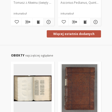
Tomasz z Akwinu (święty ; 1225-1274)
Asconius Pedianus, Quintus (9 p.n.e.
Theodoricus de Susteren (czy
Ale
Pr
(Π
Tr
Ed
inkunabuł
inkunabuł
ink
Gu
Pl
Pr
(Π
Tr
Więcej ostatnio dodanych
Lu
Ca
pr
Pi
OBIEKTY
najczęściej oglądane