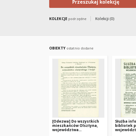
Przeszukaj kolekcję
KOLEKCJE
Kolekcji (0)
podrzędne
OBIEKTY
ostatnio dodane
[Odezwa] Do wszystkich
Służba inf
mieszkańców Olsztyna,
bibliotek 
województwa
wojewódz
olsztyńskiego i kraju!
olsztyńsk