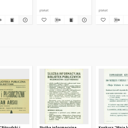
plakat
plakat
"Piłsudski i
Służba informacyjna
Konkurs "Moja l