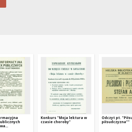
ormacyjna
Konkurs "Moja lektura w
Odczyt pt. "Piłs
publicznych
czasie choroby"
piłsudczyzna""
twa
iego