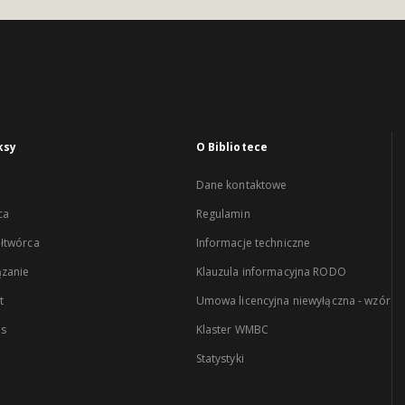
ksy
O Bibliotece
Dane kontaktowe
ca
Regulamin
łtwórca
Informacje techniczne
zanie
Klauzula informacyjna RODO
t
Umowa licencyjna niewyłączna - wzór
es
Klaster WMBC
Statystyki