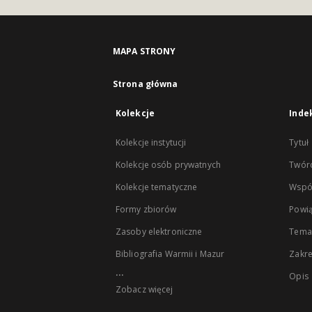
MAPA STRONY
Strona główna
Kolekcje
Inde
Kolekcje instytucji
Tytuł
Kolekcje osób prywatnych
Twór
Kolekcje tematyczne
Wspó
Formy zbiorów
Powią
Zasoby elektroniczne
Tema
Bibliografia Warmii i Mazur
Zakr
...
Opis
Zobacz więcej