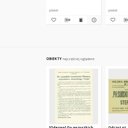
plakat
plakat
OBIEKTY
najczęściej oglądane
[Odezwa] Do wszystkich
Odczyt pt. 