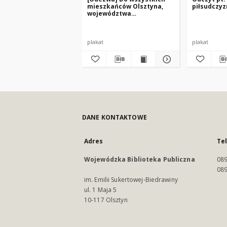
mieszkańców Olsztyna,
piłsudczyz
województwa
olsztyńskiego i kraju!
plakat
plakat
DANE KONTAKTOWE
Adres
Te
Wojewódzka Biblioteka Publiczna
089
089
im. Emilii Sukertowej-Biedrawiny
ul. 1 Maja 5
10-117 Olsztyn