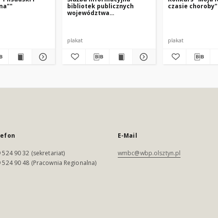
na""
bibliotek publicznych
czasie choroby"
województwa
olsztyńskiego
plakat
plakat
lefon
E-Mail
 524 90 32 (sekretariat)
wmbc@wbp.olsztyn.pl
 524 90 48 (Pracownia Regionalna)