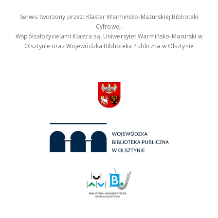
Serwis tworzony przez: Klaster Warmińsko-Mazurskiej Biblioteki
Cyfrowej.
Współzałożycielami Klastra są: Uniwersytet Warmińsko-Mazurski w
Olsztynie oraz Wojewódzka Biblioteka Publiczna w Olsztynie