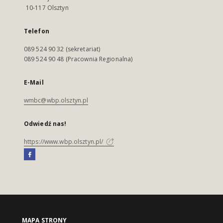
10-117 Olsztyn
Telefon
089 524 90 32 (sekretariat)
089 524 90 48 (Pracownia Regionalna)
E-Mail
wmbc@wbp.olsztyn.pl
Odwiedź nas!
https://www.wbp.olsztyn.pl/
MAPA STRONY