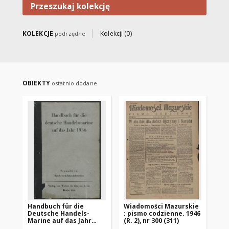
Przeszukaj kolekcję
KOLEKCJE
Kolekcji (0)
podrzędne
OBIEKTY
ostatnio dodane
Handbuch für die
Wiadomości Mazurskie
Wi
Deutsche Handels-
: pismo codzienne. 1946
: 
Marine auf das Jahr
(R. 2), nr 300 (311)
(R.
1936