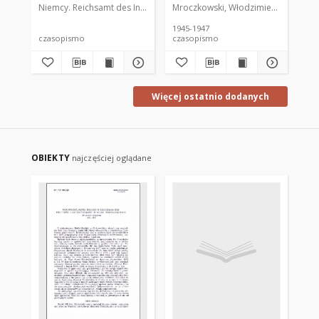
Niemcy. Reichsamt des Innern
Walter de Gruyter und Co.
Mroczkowski, Włodzimierz (1902-197
Mro
1945-1947
194
czasopismo
czasopismo
cz
Więcej ostatnio dodanych
OBIEKTY
najczęściej oglądane