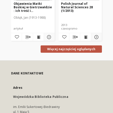
Objawienia Matki
Polish Journal of
Me
Boskiej w Gietrzwałdzie
Natural Sciences 28
Ko
: ich treść i
(1/2013)
: 
autentyczność w opinii
In
Obłąk, Jan (1913-1988)
Uni
współczesnych : (w
Dz
stulecie objawień)
Ko
1877-1977
UW
2013
201
artykuł
czasopismo
cz
Więcej najczęściej oglądanych
DANE KONTAKTOWE
Adres
Wojewódzka Biblioteka Publiczna
im. Emilii Sukertowej-Biedrawiny
ul. 1 Maja 5