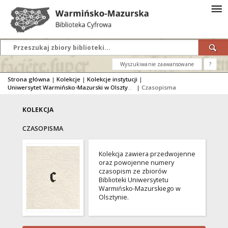
Wyszukiwanie zaawansowane
?
Strona główna
|
Kolekcje
|
Kolekcje instytucji
|
Uniwersytet Warmińsko-Mazurski w Olsztynie
|
Czasopisma
KOLEKCJA
CZASOPISMA
Kolekcja zawiera przedwojenne
oraz powojenne numery
czasopism ze zbiorów
Biblioteki Uniwersytetu
Warmińsko-Mazurskiego w
Olsztynie.