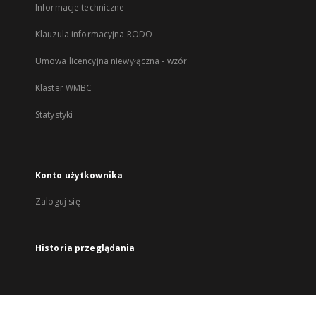
Informacje techniczne
Klauzula informacyjna RODO
Umowa licencyjna niewyłączna - wzór
Klaster WMBC
Statystyki
Konto użytkownika
Zaloguj się
Historia przeglądania