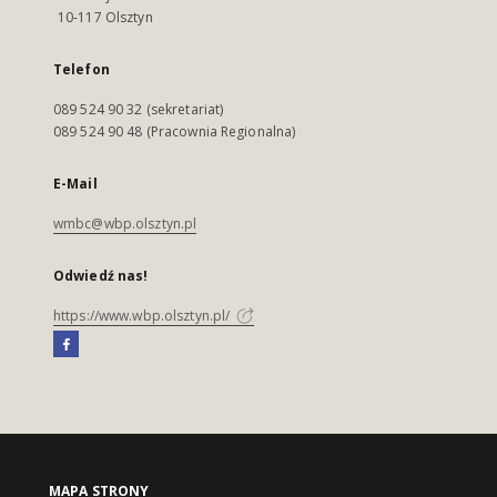
10-117 Olsztyn
Telefon
089 524 90 32 (sekretariat)
089 524 90 48 (Pracownia Regionalna)
E-Mail
wmbc@wbp.olsztyn.pl
Odwiedź nas!
https://www.wbp.olsztyn.pl/
MAPA STRONY