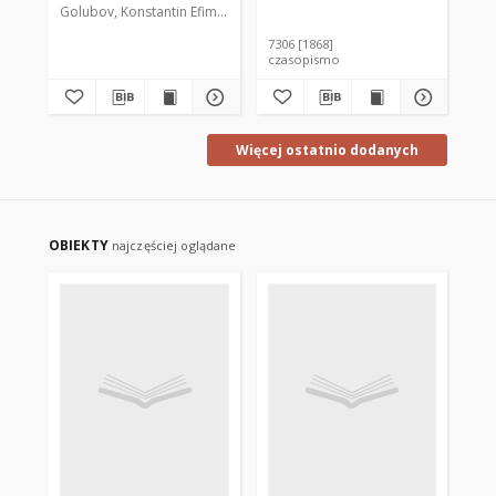
Golubov, Konstantin Efimovič (1842-1889). Drukarz
7306 [1868]
737
czasopismo
cz
Więcej ostatnio dodanych
OBIEKTY
najczęściej oglądane