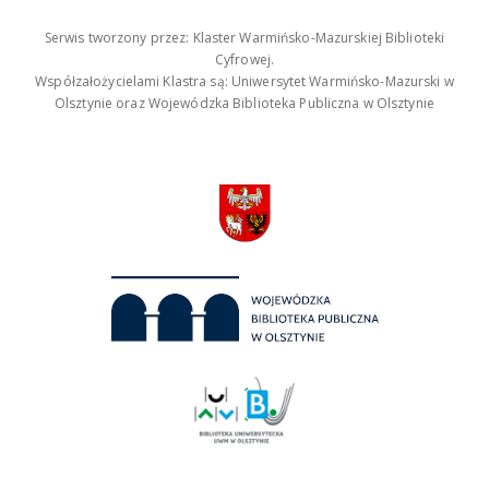
Serwis tworzony przez: Klaster Warmińsko-Mazurskiej Biblioteki
Cyfrowej.
Współzałożycielami Klastra są: Uniwersytet Warmińsko-Mazurski w
Olsztynie oraz Wojewódzka Biblioteka Publiczna w Olsztynie