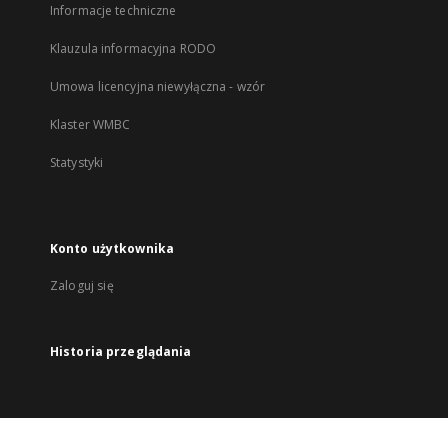
Informacje techniczne
Klauzula informacyjna RODO
Umowa licencyjna niewyłączna - wzór
Klaster WMBC
Statystyki
Konto użytkownika
Zaloguj się
Historia przeglądania