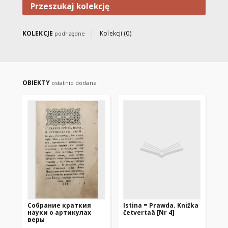
Przeszukaj kolekcję
KOLEKCJE
Kolekcji (0)
podrzędne
OBIEKTY
ostatnio dodane
Собрание краткия
Istina = Prawda. Knižka
Is
науки о артикулах
četvertaâ [Nr 4]
tre
веры