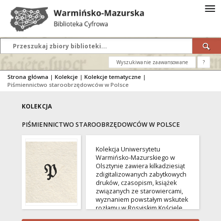
Wyszukiwanie zaawansowane
?
Strona główna
|
Kolekcje
|
Kolekcje tematyczne
|
Piśmiennictwo staroobrzędowców w Polsce
KOLEKCJA
PIŚMIENNICTWO STAROOBRZĘDOWCÓW W POLSCE
Kolekcja Uniwersytetu
Warmińsko-Mazurskiego w
Olsztynie zawiera kilkadziesiąt
zdigitalizowanych zabytkowych
druków, czasopism, książek
związanych ze starowiercami,
wyznaniem powstałym wskutek
rozłamu w Rosyjskim Kościele
Prawosławnym.