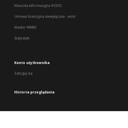
Klauzula informacyjna RODO
Umowa licencyjna niewyłączna - wzór
Klaster WMBC
Statystyki
Konto użytkownika
Zaloguj się
Historia przeglądania