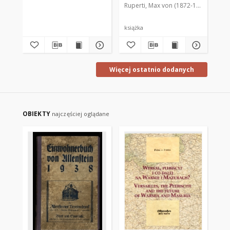
Ruperti, Max von (1872-1945). Red.
Sku
ma
książka
Więcej ostatnio dodanych
OBIEKTY
najczęściej oglądane