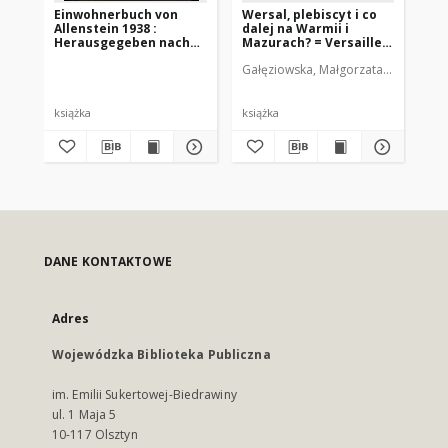
Einwohnerbuch von
Wersal, plebiscyt i co
Bi
Allenstein 1938 :
dalej na Warmii i
Os
Herausgegeben nach
Mazurach? = Versailles,
Bez
umtlichen Anterlagen
the plebiscite and the
Gałęziowska, Małgorzata (1972-). Aut
Rup
in Verbindung mit dem
future of Warmia and
Einwohnermeldeamt
Masuria.
der Stadt Allenstein
książka
książka
ksi
DANE KONTAKTOWE
Adres
Wojewódzka Biblioteka Publiczna
im. Emilii Sukertowej-Biedrawiny
ul. 1 Maja 5
10-117 Olsztyn