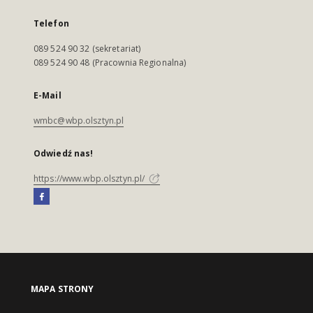
Telefon
089 524 90 32 (sekretariat)
089 524 90 48 (Pracownia Regionalna)
E-Mail
wmbc@wbp.olsztyn.pl
Odwiedź nas!
https://www.wbp.olsztyn.pl/
MAPA STRONY