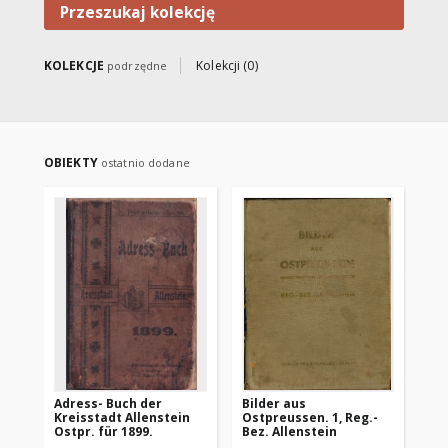
Przeszukaj kolekcję
KOLEKCJE
Kolekcji (0)
podrzędne
OBIEKTY
ostatnio dodane
Adress- Buch der
Bilder aus
Sz
Kreisstadt Allenstein
Ostpreussen. 1, Reg.-
Wa
Ostpr. für 1899.
Bez. Allenstein
Mu
w O