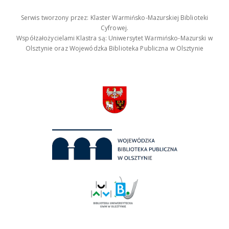
Serwis tworzony przez: Klaster Warmińsko-Mazurskiej Biblioteki
Cyfrowej.
Współzałożycielami Klastra są: Uniwersytet Warmińsko-Mazurski w
Olsztynie oraz Wojewódzka Biblioteka Publiczna w Olsztynie