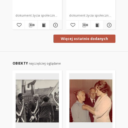
dokument życia społecznego
dokument życia społecznego
dok
Więcej ostatnio dodanych
OBIEKTY
najczęściej oglądane