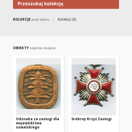
Przeszukaj kolekcję
KOLEKCJE
Kolekcji (0)
podrzędne
OBIEKTY
ostatnio dodane
Odznaka za zasługi dla
Srebrny Krzyż Zasługi
Kr
województwa
Od
suwalskiego