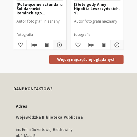
[Poświęcenie sztandaru
[Złote gody Anny i
Le
Solidarności
Hipolita Leszczyńskich.
Za
Rominckiego
1]
Pr
Kombinatu Rolnego na
R1
Autor fotografii nieznany
Autor fotografii nieznany
placu Zwycięstwa w
Gołdapi. 26.04.1981 r. 7]
fotografia
fotografia
dok
Więcej najczęściej oglądanych
DANE KONTAKTOWE
Adres
Wojewódzka Biblioteka Publiczna
im. Emilii Sukertowej-Biedrawiny
ul. 1 Maja 5