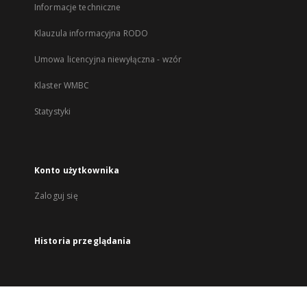
Informacje techniczne
Klauzula informacyjna RODO
Umowa licencyjna niewyłączna - wzór
Klaster WMBC
Statystyki
Konto użytkownika
Zaloguj się
Historia przeglądania