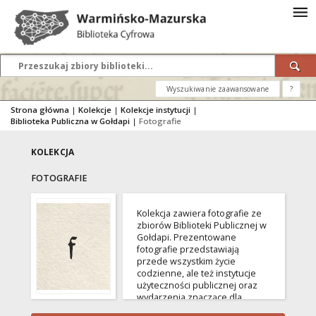
Wyszukiwanie zaawansowane
?
Strona główna
|
Kolekcje
|
Kolekcje instytucji
|
Biblioteka Publiczna w Gołdapi
|
Fotografie
KOLEKCJA
FOTOGRAFIE
Kolekcja zawiera fotografie ze
zbiorów Biblioteki Publicznej w
Gołdapi. Prezentowane
fotografie przedstawiają
przede wszystkim życie
codzienne, ale też instytucje
użyteczności publicznej oraz
wydarzenia znaczące dla
miasta i samej biblioteki.