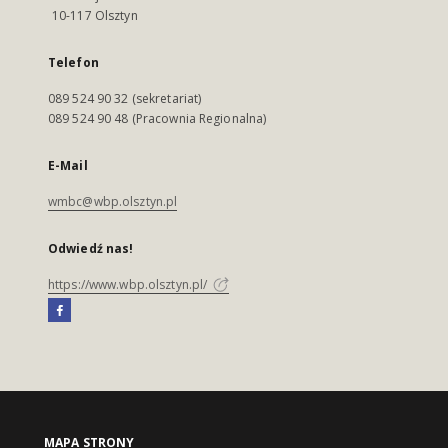
10-117 Olsztyn
Telefon
089 524 90 32 (sekretariat)
089 524 90 48 (Pracownia Regionalna)
E-Mail
wmbc@wbp.olsztyn.pl
Odwiedź nas!
https://www.wbp.olsztyn.pl/
MAPA STRONY