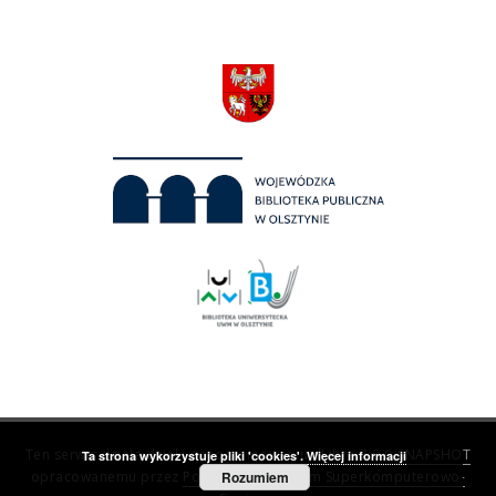
Ten serwis działa dzięki oprogramowaniu
dLibra 7.0.0-SNAPSHOT
Ta strona wykorzystuje pliki 'cookies'.
Więcej informacji
opracowanemu przez
Poznańskie Centrum Superkomputerowo-
Rozumiem