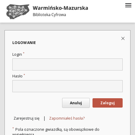
LOGOWANIE
*
Login
*
Hasło
Anuluj
Zaloguj
|
Zarejestruj się
Zapomniałeś hasła?
*
Pola oznaczone gwiazdką, są obowiązkowe do
wypełnienia.