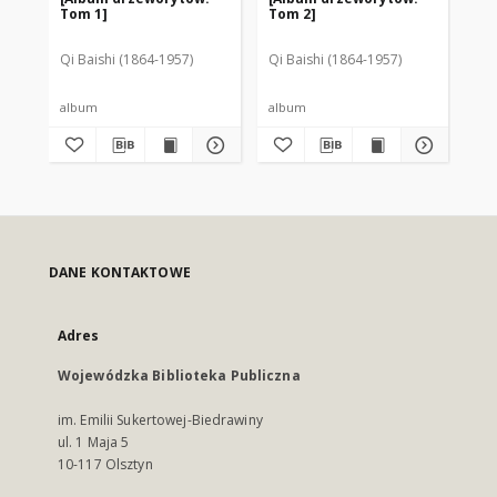
Tom 1]
Tom 2]
op
Qi Baishi (1864-1957)
Qi Baishi (1864-1957)
Hea
album
album
ksi
DANE KONTAKTOWE
Adres
Wojewódzka Biblioteka Publiczna
im. Emilii Sukertowej-Biedrawiny
ul. 1 Maja 5
10-117 Olsztyn