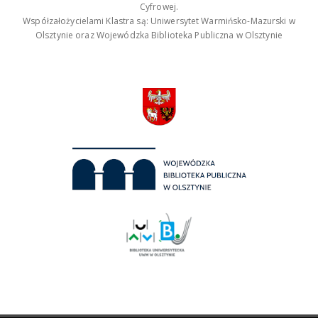
Cyfrowej.
Współzałożycielami Klastra są: Uniwersytet Warmińsko-Mazurski w
Olsztynie oraz Wojewódzka Biblioteka Publiczna w Olsztynie