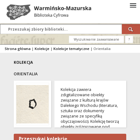
Wyszukiwanie zaawansowane
?
Strona główna
|
Kolekcje
|
Kolekcje tematyczne
|
Orientalia
KOLEKCJA
ORIENTALIA
Kolekcja zawiera
zdigitalizowane obiekty
związane z kulturą krajów
Dalekiego Wschodu (literatura,
sztuka oraz dokumenty
związane ze specyfiką
obyczajowości). Kolekcję tworzą
obiekty zróżnicowane pod
względem formy (książki, dzieła
sztuki, ikonografia oraz
Przeszukaj kolekcję