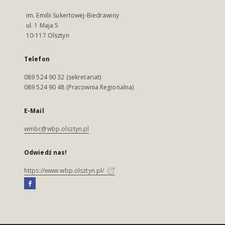
im. Emilii Sukertowej-Biedrawiny
ul. 1 Maja 5
10-117 Olsztyn
Telefon
089 524 90 32 (sekretariat)
089 524 90 48 (Pracownia Regionalna)
E-Mail
wmbc@wbp.olsztyn.pl
Odwiedź nas!
https://www.wbp.olsztyn.pl/