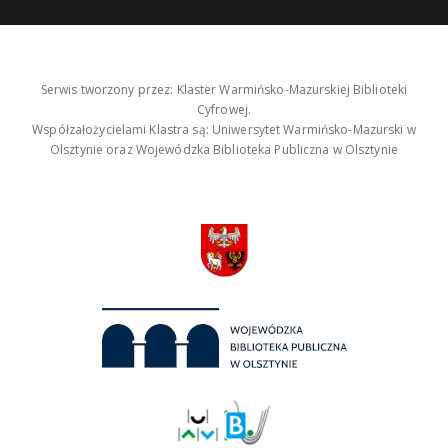
Serwis tworzony przez: Klaster Warmińsko-Mazurskiej Biblioteki
Cyfrowej.
Współzałożycielami Klastra są: Uniwersytet Warmińsko-Mazurski w
Olsztynie oraz Wojewódzka Biblioteka Publiczna w Olsztynie