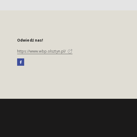
Odwiedź nas!
https://www.wbp.olsztyn.pl/