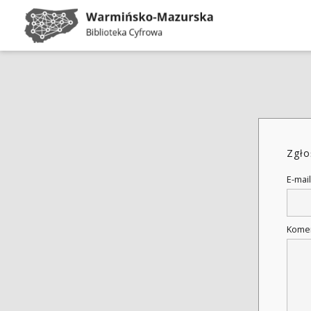
Zgło
E-mail
Kome