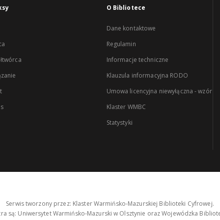
ksy
O Bibliotece
Dane kontaktowe
ca
Regulamin
łtwórca
Informacje techniczne
zanie
Klauzula informacyjna RODO
t
Umowa licencyjna niewyłączna - wzór
es
Klaster WMBC
Statystyki
Serwis tworzony przez: Klaster Warmińsko-Mazurskiej Biblioteki Cyfrowej.
tra są: Uniwersytet Warmińsko-Mazurski w Olsztynie oraz Wojewódzka Bibliote