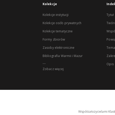
Kolekcje
Inde
Kolekcje instytucji
Tytuł
Kolekcje osób prywatnych
Twór
Kolekcje tematyczne
Wspó
Formy zbiorów
Powią
Zasoby elektroniczne
Tema
Bibliografia Warmii i Mazur
Zakr
...
Opis
Zobacz więcej
Współzałożycielami Klas