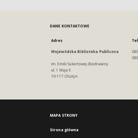
DANE KONTAKTOWE
Adres
Te
Wojewódzka Biblioteka Publiczna
089
089
im. Emilii Sukertowej-Biedrawiny
ul. 1 Maja 5
10-117 Olsztyn
MAPA STRONY
Strona główna