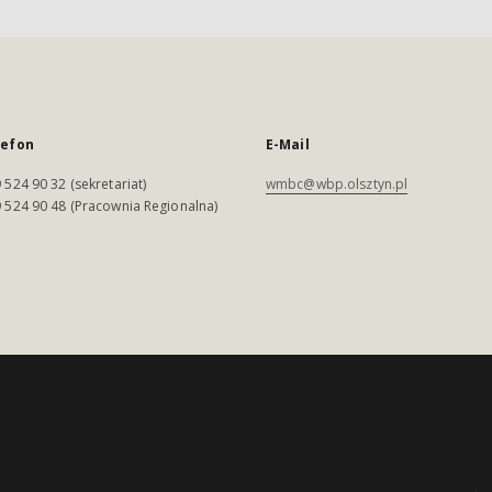
lefon
E-Mail
 524 90 32 (sekretariat)
wmbc@wbp.olsztyn.pl
 524 90 48 (Pracownia Regionalna)