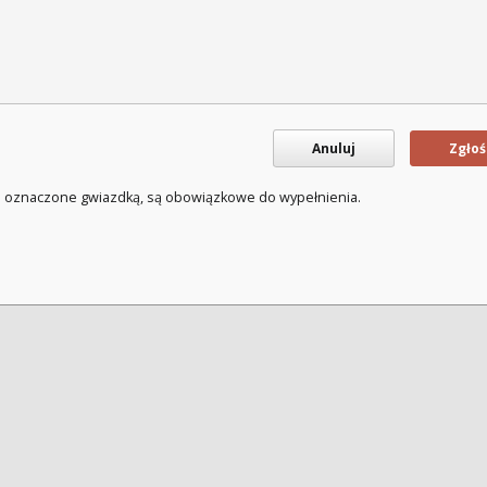
Anuluj
Zgłoś
a oznaczone gwiazdką, są obowiązkowe do wypełnienia.