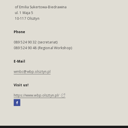
of Emilia Sukertowa-Biedrawina
ul. 1 Maja 5
10-117 Olsztyn
Phone
089 524 90 32 (secretariat)
089 524 90 48 (Regional Workshop)
E-Mail
wmbc@wbp.olsztyn.pl
Visit us!
https://www.wbp.olsztyn.pl/