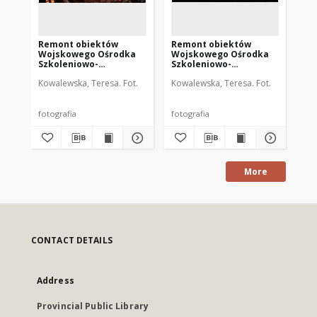
Remont obiektów
Remont obiektów
Wo
Wojskowego Ośrodka
Wojskowego Ośrodka
Sz
Szkoleniowo-
Szkoleniowo-
Ko
Kondycyjnego
Kondycyjnego
[4]
Kowalewska, Teresa. Fot.
Kowalewska, Teresa. Fot.
Kow
Mrągowo. [3]
Mrągowo. [1]
fotografia
fotografia
fot
More
CONTACT DETAILS
Address
Provincial Public Library