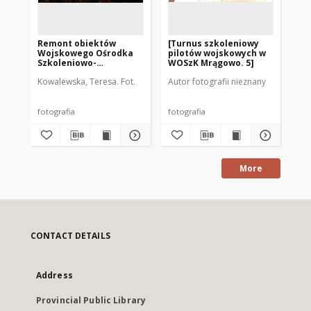
Remont obiektów
[Turnus szkoleniowy
Wo
Wojskowego Ośrodka
pilotów wojskowych w
Sz
Szkoleniowo-
WOSzK Mrągowo. 5]
Ko
Kondycyjnego
[4]
Kowalewska, Teresa. Fot.
Autor fotografii nieznany
Kow
Mrągowo. [5]
fotografia
fotografia
fot
More
CONTACT DETAILS
Address
Provincial Public Library