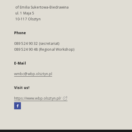
of Emilia Sukertowa-Biedrawina
ul. 1 Maja 5
10-117 Olsztyn
Phone
089 524 90 32 (secretariat)
089 524 90 48 (Regional Workshop)
E-Mail
wmbc@wbp.olsztyn.pl
Visit us!
https://www.wbp.olsztyn.pl/