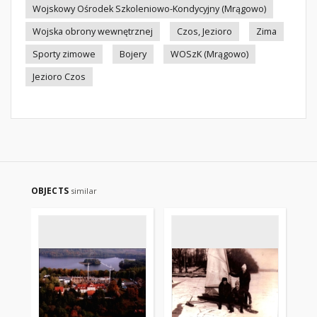
Wojskowy Ośrodek Szkoleniowo-Kondycyjny (Mrągowo)
Wojska obrony wewnętrznej
Czos, Jezioro
Zima
Sporty zimowe
Bojery
WOSzK (Mrągowo)
Jezioro Czos
OBJECTS
similar