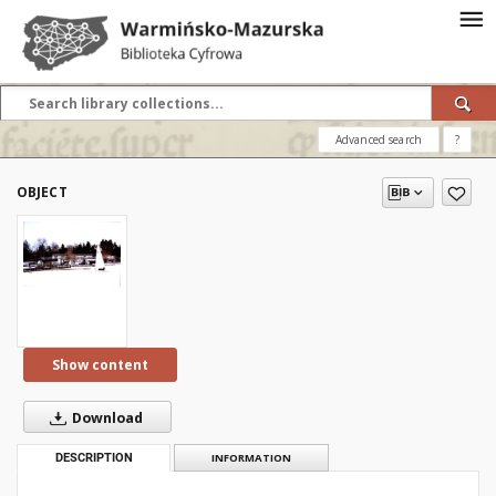
Advanced search
?
OBJECT
Show content
Download
DESCRIPTION
INFORMATION