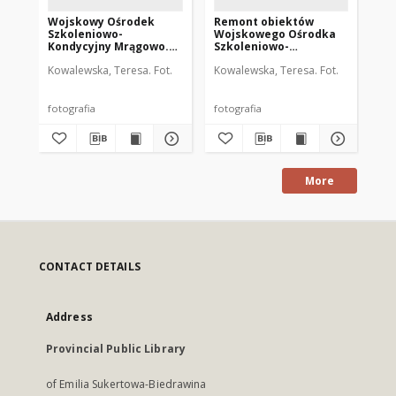
Wojskowy Ośrodek
Remont obiektów
Róg
Szkoleniowo-
Wojskowego Ośrodka
Ro
Kondycyjny Mrągowo.
Szkoleniowo-
w 
[3]
Kondycyjnego
Kowalewska, Teresa. Fot.
Kowalewska, Teresa. Fot.
Goł
Mrągowo. [1]
fotografia
fotografia
fot
More
CONTACT DETAILS
Address
Provincial Public Library
of Emilia Sukertowa-Biedrawina