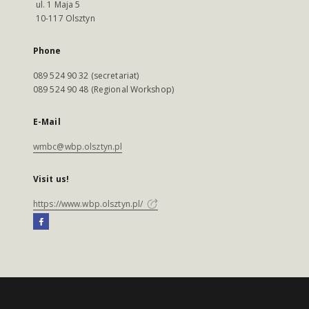
ul. 1 Maja 5
10-117 Olsztyn
Phone
089 524 90 32 (secretariat)
089 524 90 48 (Regional Workshop)
E-Mail
wmbc@wbp.olsztyn.pl
Visit us!
https://www.wbp.olsztyn.pl/