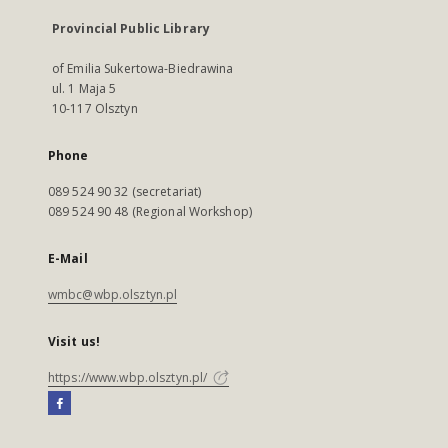
Provincial Public Library
of Emilia Sukertowa-Biedrawina
ul. 1 Maja 5
10-117 Olsztyn
Phone
089 524 90 32 (secretariat)
089 524 90 48 (Regional Workshop)
E-Mail
wmbc@wbp.olsztyn.pl
Visit us!
https://www.wbp.olsztyn.pl/