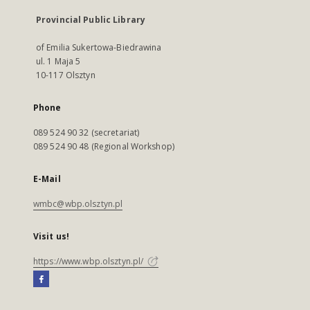
Provincial Public Library
of Emilia Sukertowa-Biedrawina
ul. 1 Maja 5
10-117 Olsztyn
Phone
089 524 90 32 (secretariat)
089 524 90 48 (Regional Workshop)
E-Mail
wmbc@wbp.olsztyn.pl
Visit us!
https://www.wbp.olsztyn.pl/