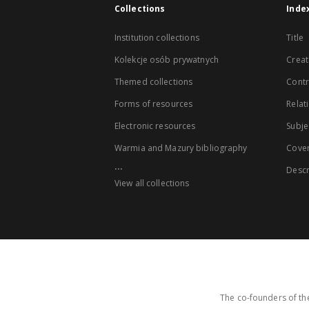
Collections
Inde
Institution collections
Title
Kolekcje osób prywatnych
Creat
Themed collections
Contr
Forms of resources
Relat
Electronic resources
Subje
Warmia and Mazury bibliography
Cove
...
Descr
View all collections
The co-founders of the