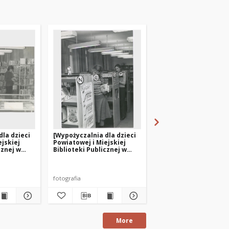
dla dzieci
[Wypożyczalnia dla dzieci
[Czytelnia dla dzieci
ejskiej
Powiatowej i Miejskiej
Powiatowej i Miejskie
cznej w
Biblioteki Publicznej w
Biblioteki Publicznej
Giżycku. 3]
Giżycku. 1]
fotografia
fotografia
More