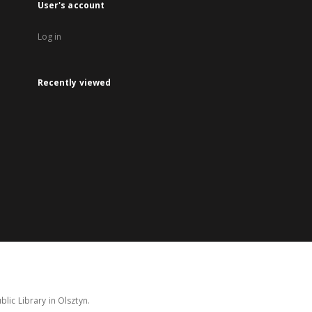
User's account
Log in
Recently viewed
lic Library in Olsztyn.