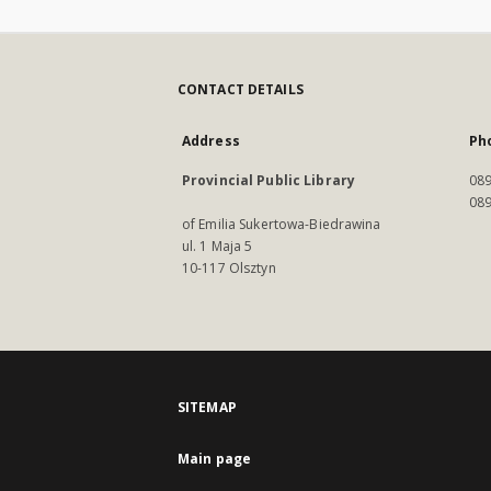
CONTACT DETAILS
Address
Ph
Provincial Public Library
089
089
of Emilia Sukertowa-Biedrawina
ul. 1 Maja 5
10-117 Olsztyn
SITEMAP
Main page