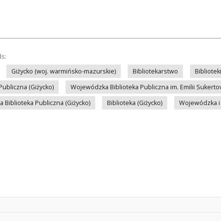
ds:
Giżycko (woj. warmińsko-mazurskie)
Bibliotekarstwo
Bibliotek
Publiczna (Giżycko)
Wojewódzka Biblioteka Publiczna im. Emilii Sukerto
a Biblioteka Publiczna (Giżycko)
Biblioteka (Giżycko)
Wojewódzka i M