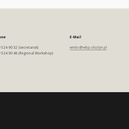
one
E-Mail
 524 90 32 (secretariat)
wmbc@wbp.olsztyn.pl
 524 90 48 (Regional Workshop)