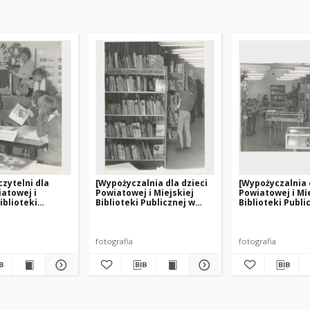
czytelni dla
[Wypożyczalnia dla dzieci
[Wypożyczalnia 
iatowej i
Powiatowej i Miejskiej
Powiatowej i Mi
iblioteki
Biblioteki Publicznej w
Biblioteki Publi
 w Giżycku]
Giżycku. 1]
Giżycku. 2]
fotografia
fotografia