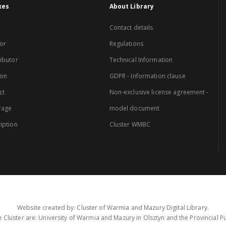
xes
About Library
Contact details
or
Regulations
ibutor
Technical Information
ion
GDPR - Information clause
ct
Non-exclusive license agreement -
rage
model document
iption
Cluster WMBC
Website created by: Cluster of Warmia and Mazury Digital Library.
 Cluster are: University of Warmia and Mazury in Olsztyn and the Provincial Pub